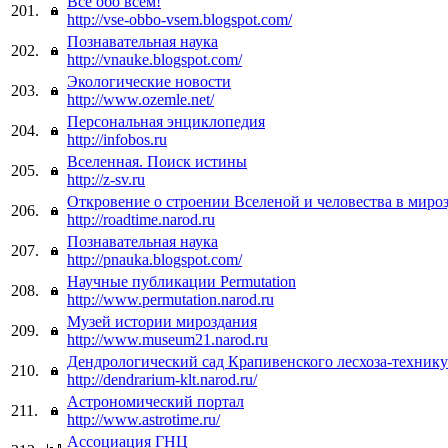
Все обо всем!
201.
http://vse-obbo-vsem.blogspot.com/
Познавательная наука
202.
http://vnauke.blogspot.com/
Экологические новости
203.
http://www.ozemle.net/
Персональная энциклопедия
204.
http://infobos.ru
Вселенная. Поиск истины
205.
http://z-sv.ru
Откровение о строении Вселеной и человеcтва в миро
206.
http://roadtime.narod.ru
Познавательная наука
207.
http://pnauka.blogspot.com/
Научные публикации Permutation
208.
http://www.permutation.narod.ru
Музей истории мироздания
209.
http://www.museum21.narod.ru
Дендрологический сад Крапивенского лесхоза-техник
210.
http://dendrarium-klt.narod.ru/
Астрономический портал
211.
http://www.astrotime.ru/
Ассоциация ГНЦ