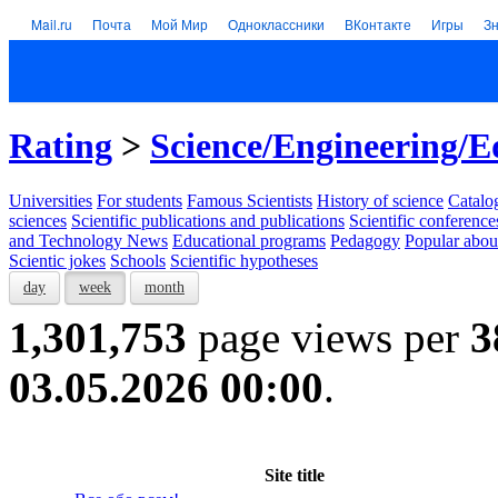
Mail.ru
Почта
Мой Мир
Одноклассники
ВКонтакте
Игры
З
Rating
>
Science/Engineering/E
Universities
For students
Famous Scientists
History of science
Catalog
sciences
Scientific publications and publications
Scientific conference
and Technology News
Educational programs
Pedagogy
Popular abou
Scientic jokes
Schools
Scientific hypotheses
day
week
month
1,301,753
page views per
3
03.05.2026 00:00
.
Site title