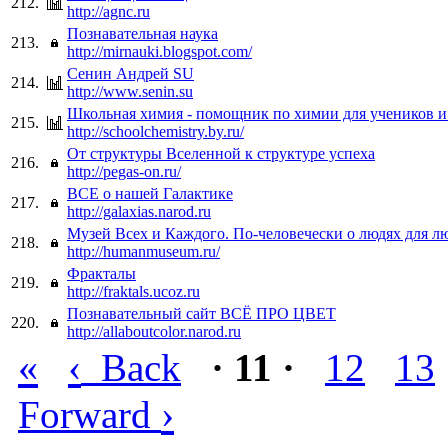
212.
http://agnc.ru
Познавательная наука
213.
http://mirnauki.blogspot.com/
Сенин Андрей SU
214.
http://www.senin.su
Школьная химия - помощник по химии для учеников и
215.
http://schoolchemistry.by.ru/
От структуры Вселенной к структуре успеха
216.
http://pegas-on.ru/
ВСЕ о нашей Галактике
217.
http://galaxias.narod.ru
Музей Всех и Каждого. По-человечески о людях для л
218.
http://humanmuseum.ru/
Фракталы
219.
http://fraktals.ucoz.ru
Познавательный сайт ВСЁ ПРО ЦВЕТ
220.
http://allaboutcolor.narod.ru
«
‹
Back
· 11 ·
12
13
›
Forward