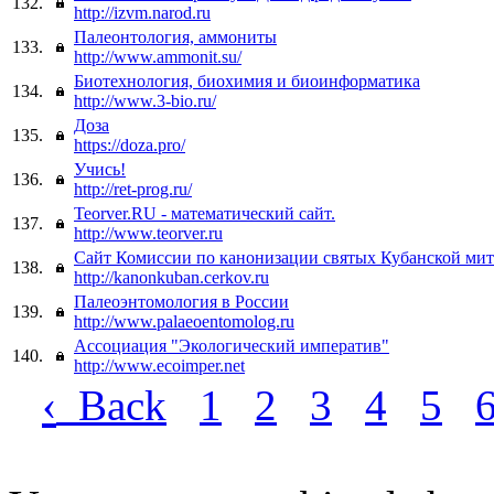
132.
http://izvm.narod.ru
Палеонтология, аммониты
133.
http://www.ammonit.su/
Биотехнология, биохимия и биоинформатика
134.
http://www.3-bio.ru/
Доза
135.
https://doza.pro/
Учись!
136.
http://ret-prog.ru/
Teorver.RU - математический сайт.
137.
http://www.teorver.ru
Сайт Комиссии по канонизации святых Кубанской ми
138.
http://kanonkuban.cerkov.ru
Палеоэнтомология в России
139.
http://www.palaeoentomolog.ru
Ассоциация "Экологический императив"
140.
http://www.ecoimper.net
‹
Back
1
2
3
4
5