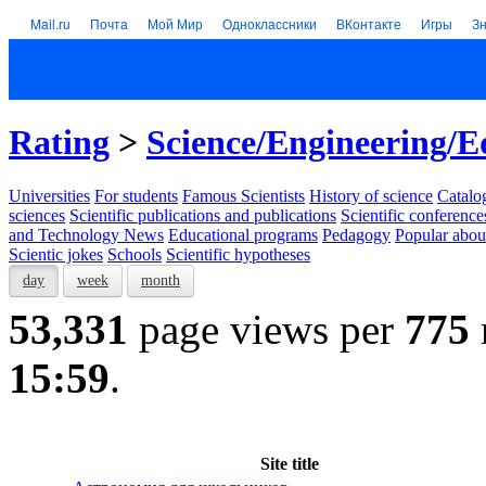
Mail.ru
Почта
Мой Мир
Одноклассники
ВКонтакте
Игры
З
Rating
>
Science/Engineering/E
Universities
For students
Famous Scientists
History of science
Catalog
sciences
Scientific publications and publications
Scientific conference
and Technology News
Educational programs
Pedagogy
Popular abou
Scientic jokes
Schools
Scientific hypotheses
day
week
month
53,331
page views per
775
15:59
.
Site title