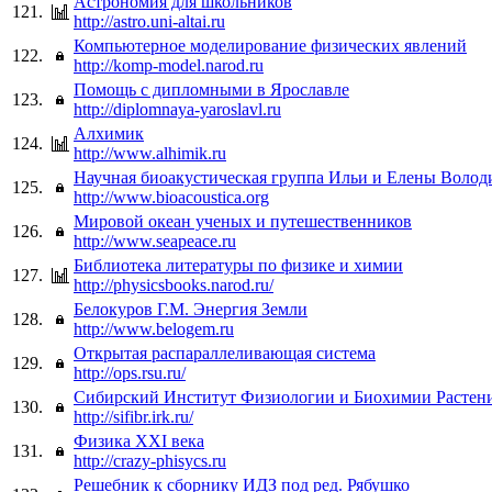
Астрономия для школьников
121.
http://astro.uni-altai.ru
Компьютерное моделирование физических явлений
122.
http://komp-model.narod.ru
Помощь с дипломными в Ярославле
123.
http://diplomnaya-yaroslavl.ru
Алхимик
124.
http://www.alhimik.ru
Научная биоакустическая группа Ильи и Елены Воло
125.
http://www.bioacoustica.org
Мировой океан ученых и путешественников
126.
http://www.seapeace.ru
Библиотека литературы по физике и химии
127.
http://physicsbooks.narod.ru/
Белокуров Г.М. Энергия Земли
128.
http://www.belogem.ru
Открытая распараллеливающая система
129.
http://ops.rsu.ru/
Сибирский Институт Физиологии и Биохимии Расте
130.
http://sifibr.irk.ru/
Физика XXI века
131.
http://crazy-phisycs.ru
Решебник к сборнику ИДЗ под ред. Рябушко