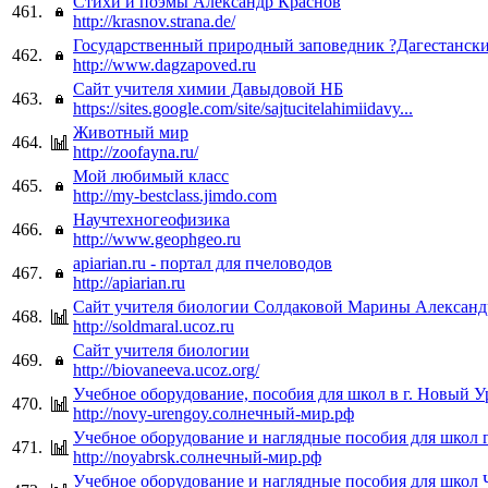
Стихи и поэмы Александр Краснов
461.
http://krasnov.strana.de/
Государственный природный заповедник ?Дагестанск
462.
http://www.dagzapoved.ru
Сайт учителя химии Давыдовой НБ
463.
https://sites.google.com/site/sajtucitelahimiidavy...
Животный мир
464.
http://zoofayna.ru/
Мой любимый класс
465.
http://my-bestclass.jimdo.com
Научтехногеофизика
466.
http://www.geophgeo.ru
apiarian.ru - портал для пчеловодов
467.
http://apiarian.ru
Сайт учителя биологии Солдаковой Марины Алексан
468.
http://soldmaral.ucoz.ru
Сайт учителя биологии
469.
http://biovaneeva.ucoz.org/
Учебное оборудование, пособия для школ в г. Новый 
470.
http://novy-urengoy.солнечный-мир.рф
Учебное оборудование и наглядные пособия для школ 
471.
http://noyabrsk.солнечный-мир.рф
Учебное оборудование и наглядные пособия для школ