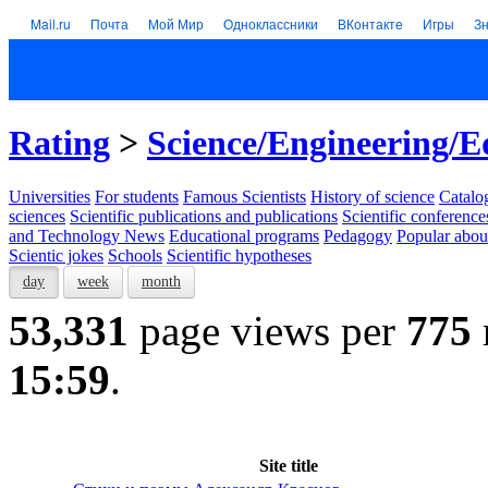
Mail.ru
Почта
Мой Мир
Одноклассники
ВКонтакте
Игры
З
Rating
>
Science/Engineering/E
Universities
For students
Famous Scientists
History of science
Catalog
sciences
Scientific publications and publications
Scientific conference
and Technology News
Educational programs
Pedagogy
Popular abou
Scientic jokes
Schools
Scientific hypotheses
day
week
month
53,331
page views per
775
15:59
.
Site title