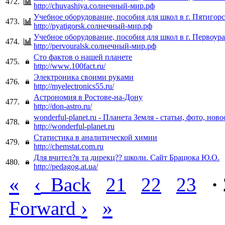
472.
http://chuvashiya.солнечный-мир.рф
Учебное оборудование, пособия для школ в г. Пятигор
473.
http://pyatigorsk.солнечный-мир.рф
Учебное оборудование, пособия для школ в г. Первоур
474.
http://pervouralsk.солнечный-мир.рф
Сто фактов о нашей планете
475.
http://www.100fact.ru/
Электроника своими руками
476.
http://myelectronics55.ru/
Астрономия в Ростове-на-Дону
477.
http://don-astro.ru/
wonderful-planet.ru - Планета Земля - статьи, фото, ново
478.
http://wonderful-planet.ru
Статистика в аналитической химии
479.
http://chemstat.com.ru
Для вчител?в та дирекц?? школи. Сайт Брацюка Ю.О.
480.
http://pedagog.at.ua/
«
‹
Back
21
22
23
·
›
»
Forward