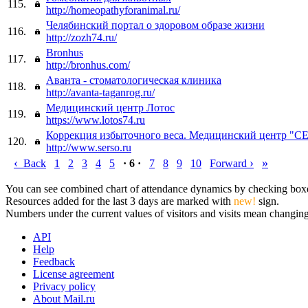
115.
http://homeopathyforanimal.ru/
Челябинский портал о здоровом образе жизни
116.
http://zozh74.ru/
Bronhus
117.
http://bronhus.com/
Аванта - стоматологическая клиника
118.
http://avanta-taganrog.ru/
Медицинский центр Лотос
119.
https://www.lotos74.ru
Коррекция избыточного веса. Медицинский центр "
120.
http://www.serso.ru
‹
›
»
Back
1
2
3
4
5
· 6 ·
7
8
9
10
Forward
You can see combined chart of attendance dynamics by checking boxes 
Resources added for the last 3 days are marked with
new!
sign.
Numbers under the current values of visitors and visits mean changings
API
Help
Feedback
License agreement
Privacy policy
About Mail.ru