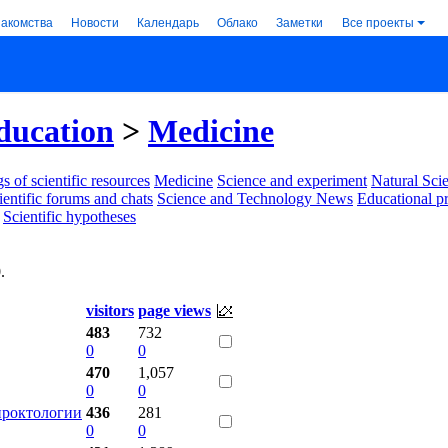
накомства
Новости
Календарь
Облако
Заметки
Все проекты
ducation
>
Medicine
s of scientific resources
Medicine
Science and experiment
Natural Sci
ientific forums and chats
Science and Technology News
Educational p
Scientific hypotheses
0
.
visitors
page views
483
732
0
0
470
1,057
0
0
проктологии
436
281
0
0