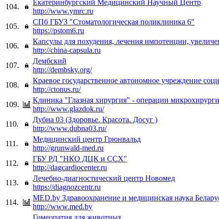
Екатеринбургский Медицинский Научный Центр
104.
http://www.ymrc.ru
СПб ГБУЗ "Стоматологическая поликлиника 6"
105.
https://pstom6.ru
Капсулы для похудения, лечения импотенции, увеличе
106.
http://china-capsula.ru
Дембский
107.
http://dembsky.org/
Краевое государственное автономное учреждение соци
108.
http://ctonus.ru/
Клиника "Глазная хирургия" - операции микрохирурги
109.
http://www.glazdok.ru/
Дубна 03 (Здоровье. Красота. Досуг )
110.
http://www.dubna03.ru/
Медицинский центр Грюнвальд
111.
http://grunwald-med.ru
ГБУ РД "НКО ДЦК и ССХ"
112.
http://dagcardiocenter.ru
Лечебно-диагностический центр Новомед
113.
https://diagnozcentr.ru
MED.by Здравоохранение и медицинская наука Белару
114.
http://www.med.by
Гомеопатия для животных