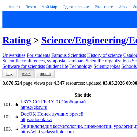
Mail.ru
Почта
Мой Мир
Одноклассники
ВКонтакте
Игры
З
Rating
>
Science/Engineering/E
Universities
For students
Famous Scientists
History of science
Catalog
Scientific conferences, symposia, seminars
Scientific organizations
Sc
Software for scientists
Student life
Technology
Scientic jokes
Schools
day
week
month
8,870,524
page views per
4,347
resources; updated
03.05.2026 00:0
Site title
ГБУЗ СО ГБ ЗАТО Свободный
101.
https://gbsv.ru
DocOK Поиск лучших врачей
102.
https://docok.kz/
Энциклопедия косметологии, гинекологии, урологии,
103.
http://wiki.s-classclinic.com