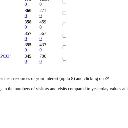
0
0
360
271
0
0
358
459
0
0
357
567
0
0
355
433
0
0
СЕРСО"
345
706
0
0
near resources of your interest (up to 8) and clicking on
 in the numbers of visitors and visits compared to yesterday values at 