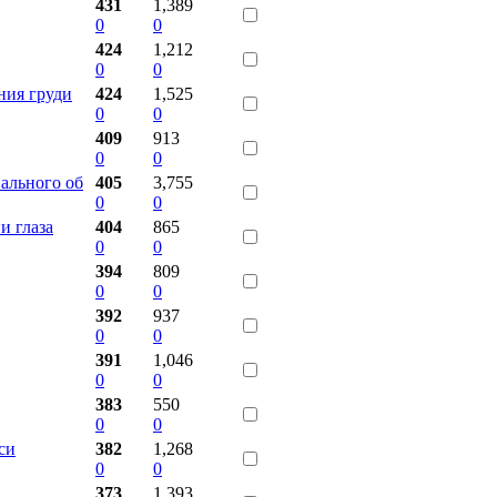
431
1,389
0
0
424
1,212
0
0
ния груди
424
1,525
0
0
409
913
0
0
ального об
405
3,755
0
0
и глаза
404
865
0
0
394
809
0
0
392
937
0
0
391
1,046
0
0
383
550
0
0
си
382
1,268
0
0
373
1,393