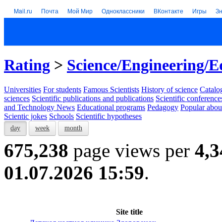
Mail.ru
Почта
Мой Мир
Одноклассники
ВКонтакте
Игры
З
Rating
>
Science/Engineering/E
Universities
For students
Famous Scientists
History of science
Catalog
sciences
Scientific publications and publications
Scientific conference
and Technology News
Educational programs
Pedagogy
Popular abou
Scientic jokes
Schools
Scientific hypotheses
day
week
month
675,238
page views per
4,3
01.07.2026 15:59
.
Site title