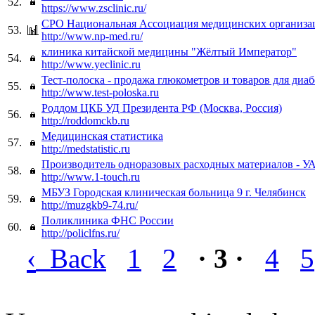
52.
https://www.zsclinic.ru/
СРО Национальная Ассоциация медицинских организа
53.
http://www.np-med.ru/
клиника китайской медицины "Жёлтый Император"
54.
http://www.yeclinic.ru
Тест-полоска - продажа глюкометров и товаров для диа
55.
http://www.test-poloska.ru
Роддом ЦКБ УД Президента РФ (Москва, Россия)
56.
http://roddomckb.ru
Медицинская статистика
57.
http://medstatistic.ru
Производитель одноразовых расходных материалов - 
58.
http://www.1-touch.ru
МБУЗ Городская клиническая больница 9 г. Челябинск
59.
http://muzgkb9-74.ru/
Поликлиника ФНС России
60.
http://policlfns.ru/
‹
Back
1
2
· 3 ·
4
5