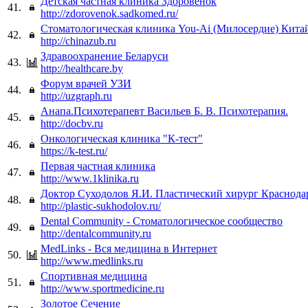
Детская частная клиника Здоровенок
41.
http://zdorovenok.sadkomed.ru/
Стоматологическая клиника You-Ai (Милосердие) Китай
42.
http://chinazub.ru
Здравоохранение Беларуси
43.
http://healthcare.by
Форум врачей УЗИ
44.
http://uzgraph.ru
Анапа.Психотерапевт Васильев Б. В. Психотерапия.
45.
http://docbv.ru
Онкологическая клиника "К-тест"
46.
https://k-test.ru/
Первая частная клиника
47.
http://www.1klinika.ru
Доктор Суходолов Я.И. Пластический хирург Краснода
48.
http://plastic-sukhodolov.ru/
Dental Community - Стоматологическое сообщество
49.
http://dentalcommunity.ru
MedLinks - Вся медицина в Интернет
50.
http://www.medlinks.ru
Спортивная медицина
51.
http://www.sportmedicine.ru
Золотое Сечение