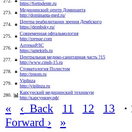
272.
https://fortisdente.ru
Медицинский центр Доминанта
273.
http://dominanta-med.ru/
Центра реабилитации зрения Дембского
274.
https://dembsky.ru/
Современная офтальмология
275.
http://zrenue.com
АптекиРЛС
276.
https://aptekirls.ru
Центральная медико-санитарная часть ?15
277.
http://www.cmsh-15.ru
Стоматология Полистом
278.
http://pstom.ru
Viplinza
279.
http://viplinza.ru
Карсунский медицинский техникум
280.
http://карсункму.рф/
«
‹
Back
11
12
13
·
›
»
Forward