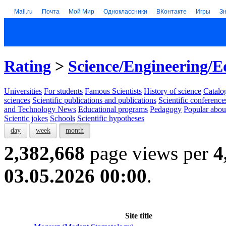
Mail.ru
Почта
Мой Мир
Одноклассники
ВКонтакте
Игры
З
Rating
>
Science/Engineering/E
Universities
For students
Famous Scientists
History of science
Catalog
sciences
Scientific publications and publications
Scientific conference
and Technology News
Educational programs
Pedagogy
Popular abou
Scientic jokes
Schools
Scientific hypotheses
day
week
month
2,382,668
page views per
4
03.05.2026 00:00
.
Site title