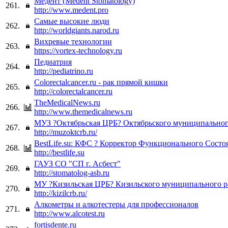
Медент (Medent Stomatology)
261.
http://www.medent.pro
Самые высокие люди
262.
http://worldgiants.narod.ru
Вихревые технологии
263.
https://vortex-technology.ru
Педиатрия
264.
http://pediatrino.ru
Colorectalcancer.ru - рак прямой кишки
265.
http://colorectalcancer.ru
TheMedicalNews.ru
266.
http://www.themedicalnews.ru
МУЗ ?Октябрьская ЦРБ? Октябрьского муниципальног
267.
http://muzoktcrb.ru/
BestLife.su: КФС ? Корректор Функционального Состо
268.
http://bestlife.su
ГАУЗ СО "СП г. Асбест"
269.
http://stomatolog-asb.ru
МУ ?Кизильская ЦРБ? Кизильского муниципального р
270.
http://kizilcrb.ru/
Алкометры и алкотестеры для профессионалов
271.
http://www.alcotest.ru
fortisdente.ru