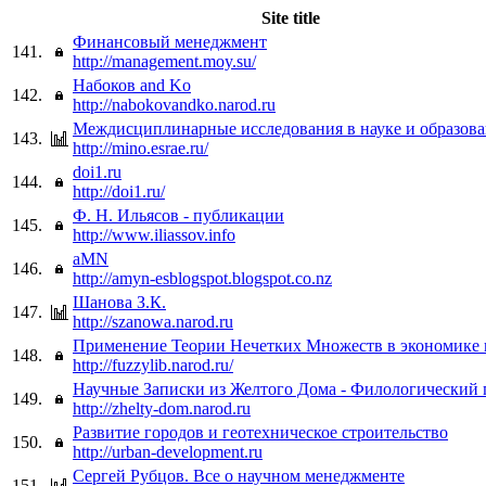
Site title
Финансовый менеджмент
141.
http://management.moy.su/
Набоков and Ko
142.
http://nabokovandko.narod.ru
Междисциплинарные исследования в науке и образов
143.
http://mino.esrae.ru/
doi1.ru
144.
http://doi1.ru/
Ф. Н. Ильясов - публикации
145.
http://www.iliassov.info
aMN
146.
http://amyn-esblogspot.blogspot.co.nz
Шанова З.К.
147.
http://szanowa.narod.ru
Применение Теории Нечетких Множеств в экономике 
148.
http://fuzzylib.narod.ru/
Научные Записки из Желтого Дома - Филологический 
149.
http://zhelty-dom.narod.ru
Развитие городов и геотехническое строительство
150.
http://urban-development.ru
Сергей Рубцов. Все о научном менеджменте
151.