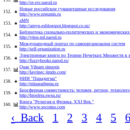
http://or-rsv.narod.ru
Новые российские гуманитарные исследования
152.
http://www.nrgumis.ru
aMN
153.
http://amyn-esblogspot.blogspot.co.nz/
Библиотека социально-политических и экономических
154.
http://vitos-mf.narod.ru
Международный портал по самоорганизации систем
155.
http://self-organization.ru
Электронные книги по Теории Нечетких Множеств в 
156.
http://fuzzybooks.narod.ru/
Quae Vilnam sinuosis
157.
http://lavrinec.jimdo.com/
НИИ "Парадигма"
158.
http://niiparadigma.ru
Биосферная совместимость: человек, регион, технолог
159.
http://biosfera.swsu.ru/
Книга "Религия и Физика. XXI Век."
160.
http://www.socratus.com
‹
Back
1
2
3
4
5