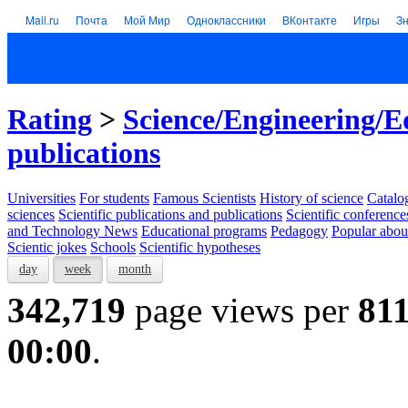
Mail.ru
Почта
Мой Мир
Одноклассники
ВКонтакте
Игры
З
Rating
>
Science/Engineering/E
publications
Universities
For students
Famous Scientists
History of science
Catalog
sciences
Scientific publications and publications
Scientific conference
and Technology News
Educational programs
Pedagogy
Popular abou
Scientic jokes
Schools
Scientific hypotheses
day
week
month
342,719
page views per
81
00:00
.