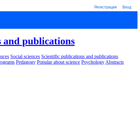
Регистрация
Вход
s and publications
ences
Social sciences
Scientific publications and publications
rograms
Pedagogy
Popular about science
Psychology
Abstracts