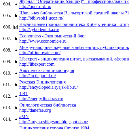
Журнал "Оперативник (сыщик)" - профессиональный с
604.
http://oper-ord.ru/
Школьная библиотека Выльгортской средней школы ?
605.
http://biblvsoh1.ucoz.ru/
Научная электронная библиотека КиберЛенинка - откр
606.
http://cyberleninka.ru/
Economic-s - Экономический блог
607.
http://www.economic-s.ru
Международные научные конференции, публикации на
608.
http://nf-innovate.com/
Libexpert - энциклопедия цитат, высказываний, афори
609.
http://libexpert.com
Арктическая энциклопедия
610.
http://arcticportal.ru/
Ряжская Энциклопедия
611.
http://encyclopedia.ryajsk-lib.ru/
ТВТ
612.
http://energy.ihed.ras.ru/
Филологическая библиотека
613.
http://danefae.org
aMN
614.
http://amyn-esblogspot.blogspot.co.nz
Энциклопедия города Фрунзе 1984