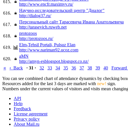
615.
http://www.encfr.maximvv.ru/
Научно-исследовательский центр "Диалог"
616.
http://dialog37.ru/
Персональный сайт Тарасевича Ивана Анатольевича
617.
http://tarasevich.ruweb.net
protozoos
618.
http://protozoos.ru/
Elm-Tehsil Portali, Pulsuz Elan
619.
http://www.nariman92.ucoz.com
aMN
620.
http://amyn-esblogspot.blogspot.co.nz/
«
‹
Back
· 31 ·
32
33
34
35
36
37
38
39
40
Forward
You can see combined chart of attendance dynamics by checking boxes 
Resources added for the last 3 days are marked with
new!
sign.
Numbers under the current values of visitors and visits mean changings
API
Help
Feedback
License agreement
Privacy policy
About Mail.ru