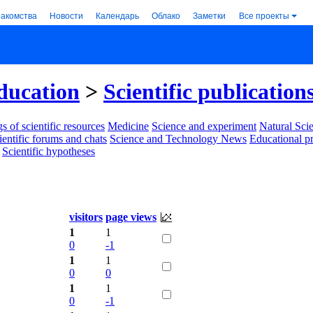
накомства
Новости
Календарь
Облако
Заметки
Все проекты
ducation
>
Scientific publication
s of scientific resources
Medicine
Science and experiment
Natural Sci
ientific forums and chats
Science and Technology News
Educational p
Scientific hypotheses
visitors
page views
1
1
0
-1
1
1
0
0
1
1
0
-1