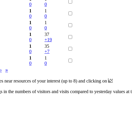
0
0
1
1
0
0
1
1
0
0
1
37
0
+19
1
35
0
+7
1
1
0
0
›
»
near resources of your interest (up to 8) and clicking on
 in the numbers of visitors and visits compared to yesterday values at 