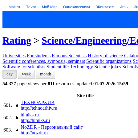
Mail.ru
Почта
Мой Мир
Одноклассники
ВКонтакте
Игры
З
Rating
>
Science/Engineering/E
Universities
For students
Famous Scientists
History of science
Catalog
Scientific conferences, symposia, seminars
Scientific organizations
Sc
Software for scientists
Student life
Technology
Scientic jokes
Schools
day
week
month
54,327
page views per
811
resources; updated
01.07.2026 15:59
.
Site title
ТЕХНОАРХИВ
601.
http://tehnoarhiv.ru
himiks.ru
602.
http://himiks.ru
NoZDR - Персональный сайт
603.
http://nozdr.ru