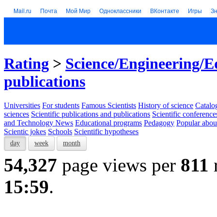
Mail.ru
Почта
Мой Мир
Одноклассники
ВКонтакте
Игры
З
Rating
>
Science/Engineering/E
publications
Universities
For students
Famous Scientists
History of science
Catalog
sciences
Scientific publications and publications
Scientific conference
and Technology News
Educational programs
Pedagogy
Popular abou
Scientic jokes
Schools
Scientific hypotheses
day
week
month
54,327
page views per
811
15:59
.