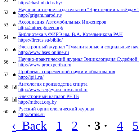
http://chashnikicbs.by/
Научное интернет издательство "Чрез тернии к звёздам"
52.
http://grigam.narod.ru/
Ассоциация Автомобильных Инженеров
53.
http://autoengineer.org/
Библиотека в ФИРЭ им. В.А. Котельникова РАН
54.
https://fireras.su/biblio/
Электронный журнал "Гуманитарные и социальные нау
55.
http://www.hses-online.ru
Научно-практический журнал Энциклопедия Судебной
56.
http://www.proexpertizu.ru
Проблемы современной науки и образования
57.
http://ipi1.ru/
Антология производства спирта
58.
http://www.sergey-osetrov.narod.ru
Электронный каталог РНТБ
59.
http://rntbcat.org.by
Русский орнитологический журнал
60.
http://ornis.su
‹
Back
1
2
· 3 ·
4
5