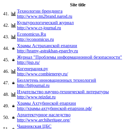
Site title
Технологии брендинга
41.
http://www.tm2brand.narod.ru
Культурологический журнал
42.
http://www.cr-journal.ru
Economicus.Ru
43.
http://economicus.ru
Храмы Астраханской епархии
44.
http://hramy-astrakhan-eparchy.ru
Журнал "Проблемы информационной безопасности"
45.
http://jisp.ru/
Когенерация.ру
46.
http://www.combienergy.ru/
Бюллетень инновационных технологий
47.
http://bitjournal.ru
Издательство научно-технической литературы
48.
http://www.tgizdat.ru
Храмы Ахтубинской епархии
49.
http://храмы-ахтубинской-епархии.рф/
Архитектурное наследство
50.
http://www.archiheritage.org/
Чашникская ЦБС
51.