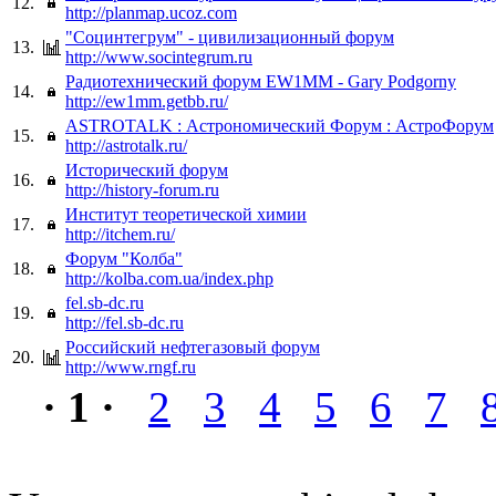
12.
http://planmap.ucoz.com
"Социнтегрум" - цивилизационный форум
13.
http://www.socintegrum.ru
Радиотехнический форум EW1MM - Gary Podgorny
14.
http://ew1mm.getbb.ru/
ASTROTALK : Астрономический Форум : АстроФорум
15.
http://astrotalk.ru/
Исторический форум
16.
http://history-forum.ru
Институт теоретической химии
17.
http://itchem.ru/
Форум "Колба"
18.
http://kolba.com.ua/index.php
fel.sb-dc.ru
19.
http://fel.sb-dc.ru
Российский нефтегазовый форум
20.
http://www.rngf.ru
· 1 ·
2
3
4
5
6
7