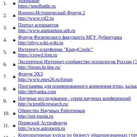
SmolBattle
1.
https://smolbattle.ru
Военно-Исторический Форум 2
2.
http://www.vif2.ru
Портал аспирантов
3.
http://www.aspirantura.spb.ru
Форум Физического факультета МГУ Дубинушка
4.
http://phys.wiki-wiki.ru
Интернет-платформа "КраудСпейс"
5.
https://crowd.fom.ru
Экспертное Интернет-сообщество психологов России 
6.
http://forum.ht-line.ru/
Форум ЭХЗ
7.
http://www.enes26.ru/forum
Программы для нормированного кормления птиц, кальк
8.
http://delyanka.com
Научные исследования - серия научных конференций
9.
http://scientificresearch.ru/
Общество Научных Работников
10.
http://onr-russia.ru
Пермский Астрофорум
11.
http://www.astroperm.ru
Корпоративные курсы по бизнесу общепризнанных гуру