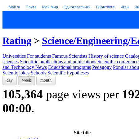
Mail.ru
Почта
Мой Мир
Одноклассники
ВКонтакте
Игры
З
Rating
>
Science/Engineering/E
Universities
For students
Famous Scientists
History of science
Catalog
sciences
Scientific publications and publications
Scientific conference
and Technology News
Educational programs
Pedagogy
Popular abou
Scientic jokes
Schools
Scientific hypotheses
day
week
month
105,364
page views per
19
00:00
.
Site title