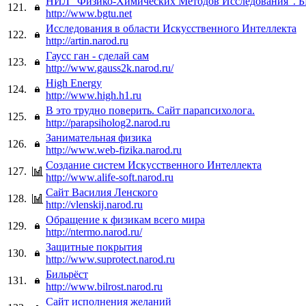
НИЛ "Физико-Химических Методов Исследования". Б
121.
http://www.bgtu.net
Исследования в области Искусственного Интеллекта
122.
http://artin.narod.ru
Гаусс ган - сделай сам
123.
http://www.gauss2k.narod.ru/
High Energy
124.
http://www.high.h1.ru
В это трудно поверить. Сайт парапсихолога.
125.
http://parapsiholog2.narod.ru
Занимательная физика
126.
http://www.web-fizika.narod.ru
Создание систем Искусственного Интеллекта
127.
http://www.alife-soft.narod.ru
Сайт Василия Ленского
128.
http://vlenskij.narod.ru
Обращение к физикам всего мира
129.
http://ntermo.narod.ru/
Защитные покрытия
130.
http://www.suprotect.narod.ru
Бильрёст
131.
http://www.bilrost.narod.ru
Сайт исполнения желаний