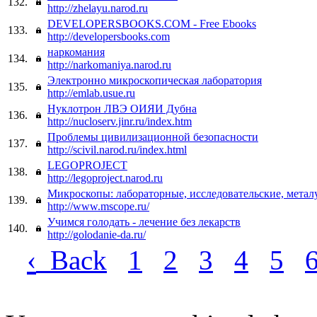
132.
http://zhelayu.narod.ru
DEVELOPERSBOOKS.COM - Free Ebooks
133.
http://developersbooks.com
наркомания
134.
http://narkomaniya.narod.ru
Электронно микроскопическая лаборатория
135.
http://emlab.usue.ru
Нуклотрон ЛВЭ ОИЯИ Дубна
136.
http://nucloserv.jinr.ru/index.htm
Проблемы цивилизационной безопасности
137.
http://scivil.narod.ru/index.html
LEGOPROJECT
138.
http://legoproject.narod.ru
Микроскопы: лабораторные, исследовательские, метал
139.
http://www.mscope.ru/
Учимся голодать - лечение без лекарств
140.
http://golodanie-da.ru/
‹
Back
1
2
3
4
5