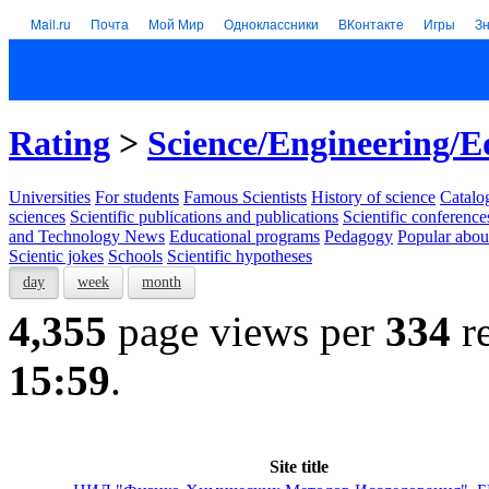
Mail.ru
Почта
Мой Мир
Одноклассники
ВКонтакте
Игры
З
Rating
>
Science/Engineering/E
Universities
For students
Famous Scientists
History of science
Catalog
sciences
Scientific publications and publications
Scientific conference
and Technology News
Educational programs
Pedagogy
Popular abou
Scientic jokes
Schools
Scientific hypotheses
day
week
month
4,355
page views per
334
re
15:59
.
Site title