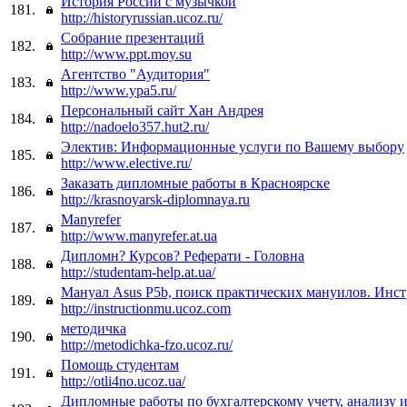
История России с музычкой
181.
http://historyrussian.ucoz.ru/
Собрание презентаций
182.
http://www.ppt.moy.su
Агентство "Аудитория"
183.
http://www.ypa5.ru/
Персональный сайт Хан Андрея
184.
http://nadoelo357.hut2.ru/
Электив: Информационные услуги по Вашему выбору
185.
http://www.elective.ru/
Заказать дипломные работы в Красноярске
186.
http://krasnoyarsk-diplomnaya.ru
Manyrefer
187.
http://www.manyrefer.at.ua
Дипломн? Курсов? Реферати - Головна
188.
http://studentam-help.at.ua/
Мануал Asus P5b, поиск практических мануилов. Инст
189.
http://instructionmu.ucoz.com
методичка
190.
http://metodichka-fzo.ucoz.ru/
Помощь студентам
191.
http://otli4no.ucoz.ua/
Дипломные работы по бухгалтерскому учету, анализу 