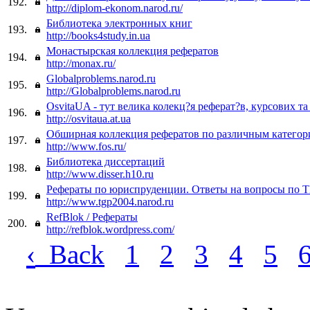
192.
http://diplom-ekonom.narod.ru/
Библиотека электронных книг
193.
http://books4study.in.ua
Монастырская коллекция рефератов
194.
http://monax.ru/
Globalproblems.narod.ru
195.
http://Globalproblems.narod.ru
OsvitaUA - тут велика колекц?я реферат?в, курсових т
196.
http://osvitaua.at.ua
Обширная коллекция рефератов по различным категор
197.
http://www.fos.ru/
Библиотека диссертаций
198.
http://www.disser.h10.ru
Рефераты по юриспруденции. Ответы на вопросы по 
199.
http://www.tgp2004.narod.ru
RefBlok / Рефераты
200.
http://refblok.wordpress.com/
‹
Back
1
2
3
4
5