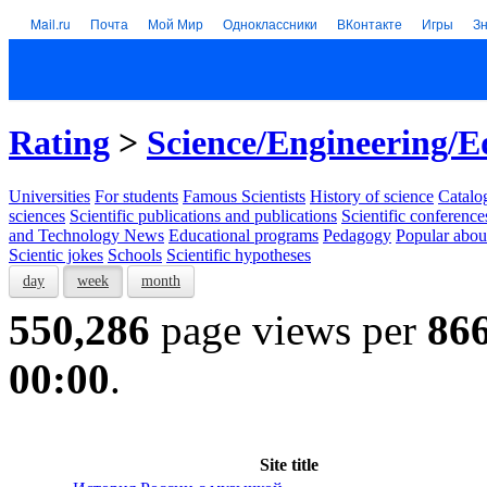
Mail.ru
Почта
Мой Мир
Одноклассники
ВКонтакте
Игры
З
Rating
>
Science/Engineering/E
Universities
For students
Famous Scientists
History of science
Catalog
sciences
Scientific publications and publications
Scientific conference
and Technology News
Educational programs
Pedagogy
Popular abou
Scientic jokes
Schools
Scientific hypotheses
day
week
month
550,286
page views per
86
00:00
.
Site title