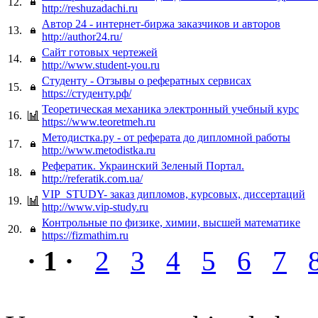
12.
http://reshuzadachi.ru
Автор 24 - интернет-биржа заказчиков и авторов
13.
http://author24.ru/
Сайт готовых чертежей
14.
http://www.student-you.ru
Студенту - Отзывы о рефератных сервисах
15.
https://студенту.рф/
Теоретическая механика электронный учебный курс
16.
https://www.teoretmeh.ru
Методистка.ру - от реферата до дипломной работы
17.
http://www.metodistka.ru
Рефератик. Украинский Зеленый Портал.
18.
http://referatik.com.ua/
VIP_STUDY- заказ дипломов, курсовых, диссертаций
19.
http://www.vip-study.ru
Контрольные по физике, химии, высшей математике
20.
https://fizmathim.ru
· 1 ·
2
3
4
5
6
7