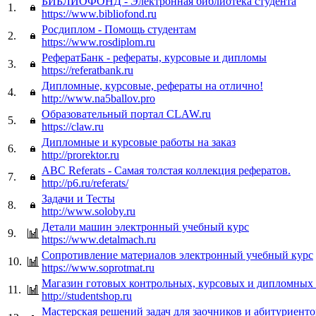
БИБЛИОФОНД - Электронная библиотека студента
1.
https://www.bibliofond.ru
Росдиплом - Помощь студентам
2.
https://www.rosdiplom.ru
РефератБанк - рефераты, курсовые и дипломы
3.
https://referatbank.ru
Дипломные, курсовые, рефераты на отлично!
4.
http://www.na5ballov.pro
Образовательный портал CLAW.ru
5.
https://claw.ru
Дипломные и курсовые работы на заказ
6.
http://prorektor.ru
ABC Referats - Самая толстая коллекция рефератов.
7.
http://p6.ru/referats/
Задачи и Тесты
8.
http://www.soloby.ru
Детали машин электронный учебный курс
9.
https://www.detalmach.ru
Сопротивление материалов электронный учебный курс
10.
https://www.soprotmat.ru
Магазин готовых контрольных, курсовых и дипломных 
11.
http://studentshop.ru
Мастерская решений задач для заочников и абитуриенто