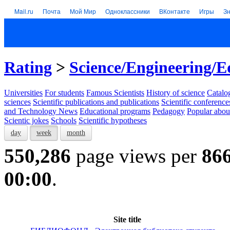
Mail.ru
Почта
Мой Мир
Одноклассники
ВКонтакте
Игры
З
Rating
>
Science/Engineering/E
Universities
For students
Famous Scientists
History of science
Catalog
sciences
Scientific publications and publications
Scientific conference
and Technology News
Educational programs
Pedagogy
Popular abou
Scientic jokes
Schools
Scientific hypotheses
day
week
month
550,286
page views per
86
00:00
.
Site title