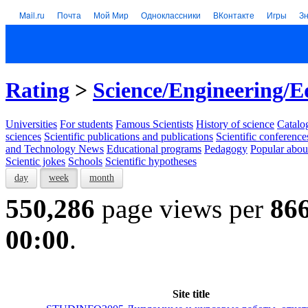
Mail.ru
Почта
Мой Мир
Одноклассники
ВКонтакте
Игры
З
Rating
>
Science/Engineering/E
Universities
For students
Famous Scientists
History of science
Catalog
sciences
Scientific publications and publications
Scientific conference
and Technology News
Educational programs
Pedagogy
Popular abou
Scientic jokes
Schools
Scientific hypotheses
day
week
month
550,286
page views per
86
00:00
.
Site title