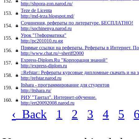
152.
http://shpora-zon.narod.ru/
Teze de Licenta
153.
http://md-teza.blogspot.md/
Сочинения, рефераты по литературе. БЕСПЛАТНО!
154.
http://sochinenya.narod.ru
Урок "!?нформатика"
155.
http://pc201010.ru.gg
Прямые ссылки на рефераты. Рефераты в Интернет. П
156.
http://www.chat.ru/~sheriff2000
Express-Diplom.Ru "Корпорация знаний"
157.
http://express-diplom.ru
::Refstar:: Рефераты курсовые дипломные скачать и на з
158.
http://refstar.narod.ru
Itshara - программирование для студентов
159.
http://itshara.ru/
РИУ "Тантал". Интернет-обучение.
160.
http://ert20092008.narod.ru
‹
Back
1
2
3
4
5