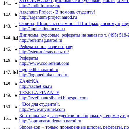
STUDINFO2005 Дипломные и курсовые работы, отчет
141.
http://studinfo.ucoz.ru/
Argentum Project - В помощь студенту!
142.
http://argentum-project.narod.ru
Ответы, Шпоры к госам по ТГП и Гражданскому праву
143.
http://application.ucoz.ua
Дипломы, курсовые, рефераты на заказ по т. (495) 518-
144.
http://refermag.narod.ru
Рефераты по физре и праву
145.
http://rsteu-referats.ucoz.ru/
Рефераты
146.
http://www.coolreferat.com
logopedihka.narod.ru
147.
http://logopedihka.narod.ru
ZAчётКА
148.
http://zachet-ka.ru
TEZE LA FINANTE
149.
http://tezefinantesibanci.blogspot.com
.:[Всё для студента]:.
150.
http://www.myrunet.com
Контрольные для студентов по сопромату, теормеху и д
151.
http://sopromatstudentam.narod.ru
Shpora-zon -- только проверенные шпоры, рефераты, по