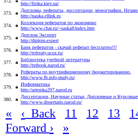
372.
http://fizika.kiev.ua/
Дипломы, рефераты, диссертации, монографии. Незави
373.
http://nauka.ellink.ru
Коллекция рефератов по экономике
374.
http://www.chat.ru/~saska8/index.htm
Диплом Эксперт
375.
http://diplom.expert
Банк рефератов - скачай реферат бесплатно!!!
376.
http://referaty.ucoz.ru/
Библиотека учебной литературы
377.
http://txtbook.narod.ru/
Рефераты по внутрифирменному бюджетированию.
378.
http://www.fb.info-study.ru/
Информатика
379.
http://artemka297.narod.ru
Диссертации, Научные статьи, Дипломные и Курсовые -
380.
http://www.dissertatio.narod.ru/
«
‹
Back
11
12
13
1
›
»
Forward