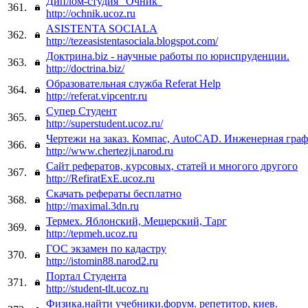
Диплом-студия "Очник"
361.
http://ochnik.ucoz.ru
ASISTENTA SOCIALA
362.
http://tezeasistentasociala.blogspot.com/
Доктрина.biz - научные работы по юриспруденции.
363.
http://doctrina.biz/
Образовательная служба Referat Help
364.
http://referat.vipcentr.ru
Супер Студент
365.
http://superstudent.ucoz.ru/
Чертежи на заказ. Компас, AutoCAD. Инженерная гра
366.
http://www.chertezji.narod.ru
Сайт рефератов, курсовых, статей и многого другого
367.
http://RefiratExE.ucoz.ru
Скачать рефераты бесплатно
368.
http://maximal.3dn.ru
Термех. Яблонский, Мещерский, Тарг
369.
http://tepmeh.ucoz.ru
ГОС экзамен по кадастру
370.
http://istomin88.narod2.ru
Портал Студента
371.
http://student-tlt.ucoz.ru
Физика.найти учебники.форум. репетитор, киев.