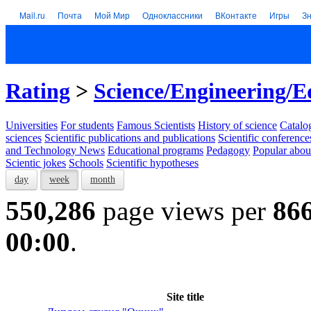
Mail.ru
Почта
Мой Мир
Одноклассники
ВКонтакте
Игры
З
Rating
>
Science/Engineering/E
Universities
For students
Famous Scientists
History of science
Catalog
sciences
Scientific publications and publications
Scientific conference
and Technology News
Educational programs
Pedagogy
Popular abou
Scientic jokes
Schools
Scientific hypotheses
day
week
month
550,286
page views per
86
00:00
.
Site title