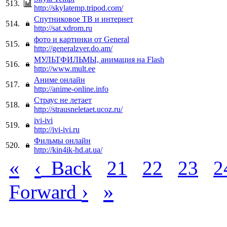
513.
http://skylatemp.tripod.com/
Спутниковое ТВ и интернет
514.
http://sat.xdrom.ru
фото и картинки от General
515.
http://generalzver.do.am/
МУЛЬТФИЛЬМЫ, анимация на Flash
516.
http://www.mult.ee
Аниме онлайн
517.
http://anime-online.info
Страус не летает
518.
http://strausneletaet.ucoz.ru/
ivi-ivi
519.
http://ivi-ivi.ru
Фильмы онлайн
520.
http://kin4ik-hd.at.ua/
«
‹
Back
21
22
23
2
›
»
Forward