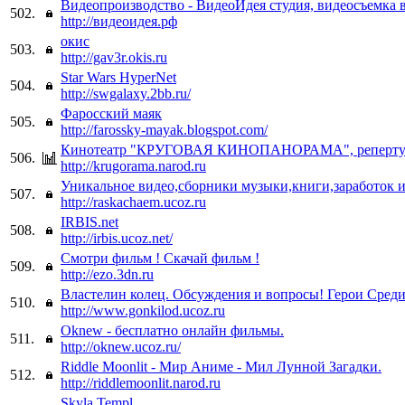
Видеопроизводство - ВидеоИдея студия, видеосъемка 
502.
http://видеоидея.рф
окис
503.
http://gav3r.okis.ru
Star Wars HyperNet
504.
http://swgalaxy.2bb.ru/
Фаросский маяк
505.
http://farossky-mayak.blogspot.com/
Кинотеатр "КРУГОВАЯ КИНОПАНОРАМА", репертуар,
506.
http://krugorama.narod.ru
Уникальное видео,сборники музыки,книги,заработок 
507.
http://raskachaem.ucoz.ru
IRBIS.net
508.
http://irbis.ucoz.net/
Смотри фильм ! Скачай фильм !
509.
http://ezo.3dn.ru
Властелин колец. Обсуждения и вопросы! Герои Среди
510.
http://www.gonkilod.ucoz.ru
Oknew - бесплатно онлайн фильмы.
511.
http://oknew.ucoz.ru/
Riddle Moonlit - Мир Аниме - Мил Лунной Загадки.
512.
http://riddlemoonlit.narod.ru
Skyla Templ