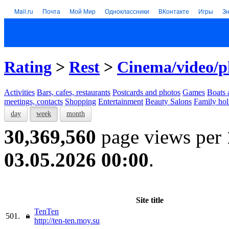
Mail.ru
Почта
Мой Мир
Одноклассники
ВКонтакте
Игры
З
Rating
>
Rest
>
Cinema/video/p
Activities
Bars, cafes, restaurants
Postcards and photos
Games
Boats 
meetings, contacts
Shopping
Entertainment
Beauty Salons
Family hol
day
week
month
30,369,560
page views per
03.05.2026 00:00
.
Site title
TenTen
501.
http://ten-ten.moy.su