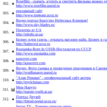
Rosefilm - скачать, купить и смотреть фильмы можно зде
302.
http://www.rosefilm.narod.ru
рекламный сайт
303.
http://www.topteam.ucoz.ru
Видео портал Братство Небесных Клинков!
304.
http://www.sky-blades.ru/
Пилотки ат UA
305.
http://pilotki.at.ua/
Бизнес идеи газель - открыть магазин найк. Бизнес в г
306.
http://hatinvest.ucoz.ru
Russianka-Born In USSR-Ностальгия по СССР
307.
http://www.russianka.com
кинотнт.com
308.
http://кинотнт.com
Видео, Фото съемка и проведение праздников в Саров
309.
http://svadbasarov.narod.ru
"Алан Рикман" - неофициальный сайт актера
310.
http://myrickman.com
Мир Наруто
311.
http://naruto-vorld.at.ua/
Портал Друзей
312.
http://friend-portal.ucoz.ru/
Sezon.TV - Лучшие сериалы мира