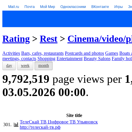
Mail.ru
Почта
Мой Мир
Одноклассники
ВКонтакте
Игры
З
Rating
>
Rest
>
Cinema/video/p
Activities
Bars, cafes, restaurants
Postcards and photos
Games
Boats 
meetings, contacts
Shopping
Entertainment
Beauty Salons
Family hol
day
week
month
9,792,519
page views per
1
03.05.2026 00:00
.
Site title
ТелеСкай ТВ Цифровое ТВ Ульяновск
301.
http://телескай-тв.рф