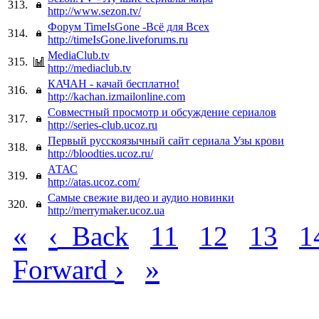
313.
http://www.sezon.tv/
Форум TimeIsGone -Всё для Всех
314.
http://timeIsGone.liveforums.ru
MediaClub.tv
315.
http://mediaclub.tv
КАЧАН - качай бесплатно!
316.
http://kachan.izmailonline.com
Совместный просмотр и обсуждение сериалов
317.
http://series-club.ucoz.ru
Первый русскоязычный сайт сериала Узы крови
318.
http://bloodties.ucoz.ru/
АТАС
319.
http://atas.ucoz.com/
Самые свежие видео и аудио новинки
320.
http://merrymaker.ucoz.ua
«
‹
Back
11
12
13
1
›
»
Forward