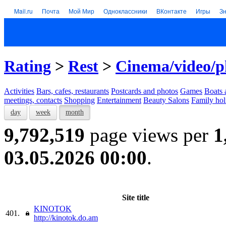
Mail.ru
Почта
Мой Мир
Одноклассники
ВКонтакте
Игры
З
Rating
>
Rest
>
Cinema/video/p
Activities
Bars, cafes, restaurants
Postcards and photos
Games
Boats 
meetings, contacts
Shopping
Entertainment
Beauty Salons
Family hol
day
week
month
9,792,519
page views per
1
03.05.2026 00:00
.
Site title
KINOTOK
401.
http://kinotok.do.am