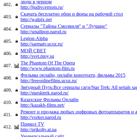
люди в черном
402.
http://ljudivcernom.ru/
Скачать бесплатно обои и фоны на рабочий стол
403.
http://walpix.net
Сериалы "Тайны Смолвиля" и "Лучшие"
404.
http://smallpop.narod.ru
Legion-Alpha
405.
http://sarmatv.ucoz.ru/
МОЙ СВЕТ
406.
http://svet.moy.su
The Phantom Of The Opera
407.
http://www.phantom-film.ru
Фильмы онлайн, онлайн кинотеатр, фильмы 2015
408.
http://freeonlinefilms.ucoz.ru/
Звёздный Путь:Все сериалы саги/Star Trek: All serials sa
409.
http://starsktrek.narod.ru/
Казахские Фильмы Онлайн
410.
http://kazakh-films.net/
Ремонт и продажа любых цифровых фотоаппаратов и а
411.
http://vorker.narod.ru
Прикол TV
412.
http://prikoltv.at.ua
Универсальный сайт.