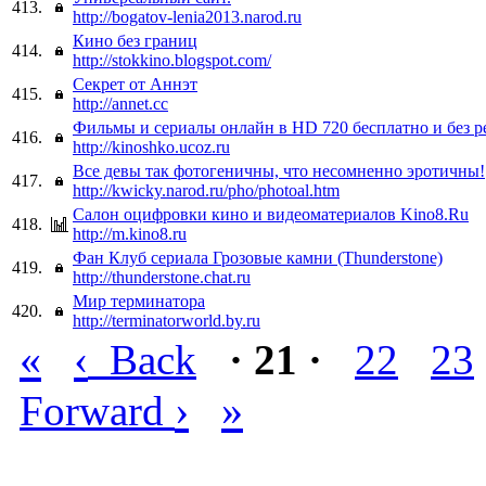
413.
http://bogatov-lenia2013.narod.ru
Кино без границ
414.
http://stokkino.blogspot.com/
Секрет от Аннэт
415.
http://annet.cc
Фильмы и сериалы онлайн в HD 720 бесплатно и без р
416.
http://kinoshko.ucoz.ru
Все девы так фотогеничны, что несомненно эротичны!
417.
http://kwicky.narod.ru/pho/photoal.htm
Салон оцифровки кино и видеоматериалов Kino8.Ru
418.
http://m.kino8.ru
Фан Клуб сериала Грозовые камни (Thunderstone)
419.
http://thunderstone.chat.ru
Мир терминатора
420.
http://terminatorworld.by.ru
«
‹
Back
· 21 ·
22
23
›
»
Forward