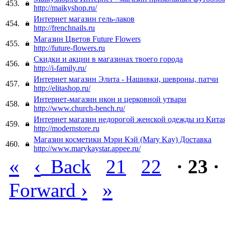
453.
http://maikyshop.ru/
Интернет магазин гель-лаков
454.
http://frenchnails.ru
Магазин Цветов Future Flowers
455.
http://future-flowers.ru
Скидки и акции в магазинах твоего города
456.
http://i-family.ru/
Интернет магазин Элита - Нашивки, шевроны, патчи
457.
http://elitashop.ru/
Интернет-магазин икон и церковной утвари
458.
http://www.church-bench.ru/
Интернет магазин недорогой женской одежды из Кита
459.
http://modernstore.ru
Магазин косметики Мэри Кэй (Mary Kay) Доставка
460.
http://www.marykaystar.appee.ru/
«
‹
Back
21
22
· 23 ·
›
»
Forward