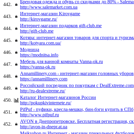
Брендовая одежда и обувь со скидками до 80% - Salema
442.
http://www.salemarket.com.ua
Интернет-магазин Kirovgame
443.
http://kirovgame.ru/
Интернет-магазин подарков gift-club.me
444.
http://gift-club.me
Котяра: интернет-магазин товаров для спорта и туризм
445.
http://kotyara.com.ua/
Модница
446.
https://modnitsa.info
Мебель для ванной комнаты Vanna-ok.ru
447.
https://vanna-ok.ru
Annamillinery.com - интернет-магазин головных уборов
448.
https://annamillinery.com
Российский посредник по покупкам с DealExtreme.com
449.
http://ru-dealextreme.ru/
Каталог Интернет-магазинов России
450.
http://pokupkivinternete.ru/
PifPuf - пуфики, кресла-мешки, бин-бэги купить в СПб
451.
http://www.pifpuf.ru
AVON в Днепропетровске. Бесплатная регистрация, с
452.
http://avon-in-dnepr.at.ua
Maikyshop.ru Интернет - магазин прикольных футболок