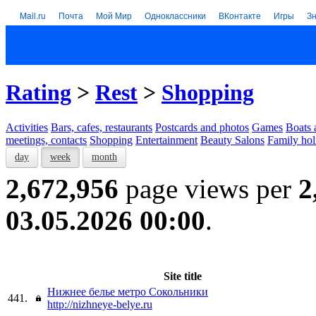
Mail.ru
Почта
Мой Мир
Одноклассники
ВКонтакте
Игры
З
Rating
>
Rest
>
Shopping
Activities
Bars, cafes, restaurants
Postcards and photos
Games
Boats 
meetings, contacts
Shopping
Entertainment
Beauty Salons
Family hol
day
week
month
2,672,956
page views per
2
03.05.2026 00:00
.
Site title
Нижнее белье метро Сокольники
441.
http://nizhneye-belye.ru