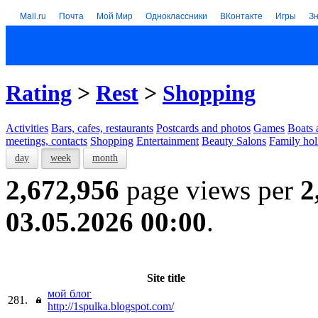
Mail.ru
Почта
Мой Мир
Одноклассники
ВКонтакте
Игры
З
Rating
>
Rest
>
Shopping
Activities
Bars, cafes, restaurants
Postcards and photos
Games
Boats 
meetings, contacts
Shopping
Entertainment
Beauty Salons
Family hol
day
week
month
2,672,956
page views per
2
03.05.2026 00:00
.
Site title
мой блог
281.
http://1spulka.blogspot.com/