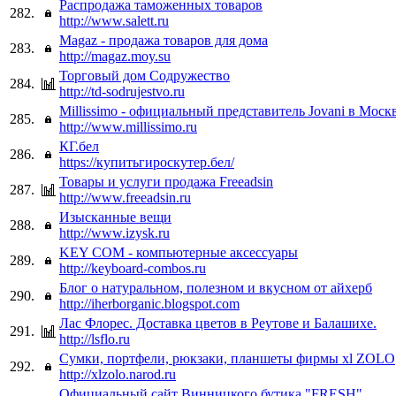
Распродажа таможенных товаров
282.
http://www.salett.ru
Magaz - продажа товаров для дома
283.
http://magaz.moy.su
Торговый дом Содружество
284.
http://td-sodrujestvo.ru
Millissimo - официальный представитель Jovani в Моск
285.
http://www.millissimo.ru
КГ.бел
286.
https://купитьгироскутер.бел/
Товары и услуги продажа Freeadsin
287.
http://www.freeadsin.ru
Изысканные вещи
288.
http://www.izysk.ru
KEY COM - компьютерные аксессуары
289.
http://keyboard-combos.ru
Блог о натуральном, полезном и вкусном от айхерб
290.
http://iherborganic.blogspot.com
Лас Флорес. Доставка цветов в Реутове и Балашихе.
291.
http://lsflo.ru
Сумки, портфели, рюкзаки, планшеты фирмы xl ZOLO
292.
http://xlzolo.narod.ru
Официальный сайт Винницкого бутика "FRESH"