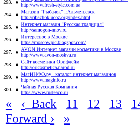
293.
http://www.fresh-style.com.ua
Магазин "Рыбачок" г.Альметьевск
294.
http://ribachok.ucoz.org/index.html
Интернет-магазин "Русская традиция"
295.
http://samogon-nnov.ru
Интересное в Москве
296.
https://moscowpic.blogspot.com/
AVON Интернет-магазин косметики в Москве
297.
http://www.avon-moskva.ru
Сайт косметики Орифлейм
298.
http://oricosmetica.narod.ru
МагИНФО.ру - каталог интернет-магазинов
299.
http://www.maginfo.ru
Чайная Русская Компания
300.
https://www.rusteaco.ru
«
‹
Back
11
12
13
1
›
»
Forward