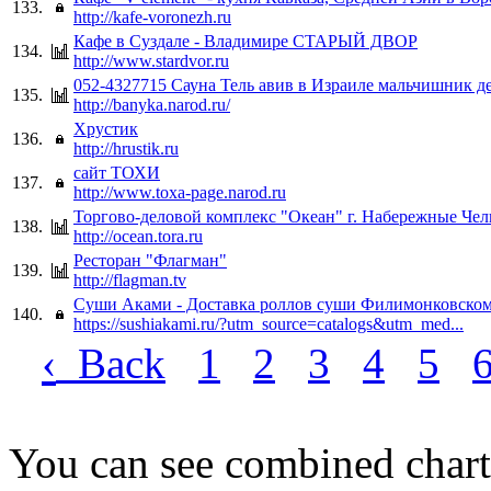
133.
http://kafe-voronezh.ru
Кафе в Суздале - Владимире СТАРЫЙ ДВОР
134.
http://www.stardvor.ru
052-4327715 Сауна Тель авив в Израиле мальчишник д
135.
http://banyka.narod.ru/
Хрустик
136.
http://hrustik.ru
сайт ТОХИ
137.
http://www.toxa-page.narod.ru
Торгово-деловой комплекс "Океан" г. Набережные Че
138.
http://ocean.tora.ru
Ресторан "Флагман"
139.
http://flagman.tv
Суши Аками - Доставка роллов суши Филимонковско
140.
https://sushiakami.ru/?utm_source=catalogs&utm_med...
‹
Back
1
2
3
4
5
You can see combined chart