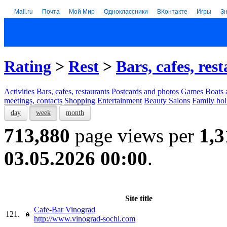
Mail.ru
Почта
Мой Мир
Одноклассники
ВКонтакте
Игры
З
Rating
>
Rest
>
Bars, cafes, res
Activities
Bars, cafes, restaurants
Postcards and photos
Games
Boats 
meetings, contacts
Shopping
Entertainment
Beauty Salons
Family hol
day
week
month
713,880
page views per
1,3
03.05.2026 00:00
.
Site title
Cafe-Bar Vinograd
121.
http://www.vinograd-sochi.com