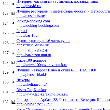
Интернет магазин пива Липецка, доставка пива
122.
http://pivo48.ru/
Лучшие рестораны и шеф-повара москвы и Петербурга
123.
http://moschefs.ru/
looking-booking.com
124.
http://looking-booking.com
Бар #1
125.
http://bar-1.ru
Суши-суши.ру :: 1/6 часть суши
126.
https://sushi-sushi.ru/
Гриль-Бар БИЗОН
127.
http://bar-bizon.umi.ru
Кафе 100 поваров
128.
http://www.100povarov-omsk.ru
Лучший из баров! Пиво и суши БЕСПЛАТНО!
129.
http://pivosushi.okis.ru
Ликеры
130.
http://likeliqueur.ru/
Bistro Taq Kerakur
131.
http://www.taq-kerakur-1.okis.ru/
Рестораны на Арбате 38. Рестораны - Венеция, Шашл
132.
http://www.arbat38.ru/
Кафе "V element" - кухня Кавказа, Средней Азии в Во