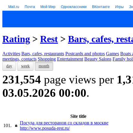
Mail.ru
Почта
Мой Мир
Одноклассники
ВКонтакте
Игры
З
Rating
>
Rest
>
Bars, cafes, res
Activities
Bars, cafes, restaurants
Postcards and photos
Games
Boats 
meetings, contacts
Shopping
Entertainment
Beauty Salons
Family hol
day
week
month
231,554
page views per
1,3
03.05.2026 00:00
.
Site title
Посуда для ресторанов со складов в москве
101.
http://www.posuda-rest.ru/