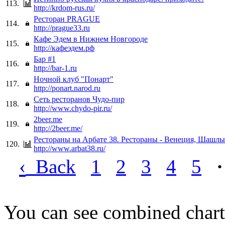
113.
http://krdom-rus.ru/
Ресторан PRAGUE
114.
http://prague33.ru
Кафе Эдем в Нижнем Новгороде
115.
http://кафеэдем.рф
Бар #1
116.
http://bar-1.ru
Ночной клуб "Понарт"
117.
http://ponart.narod.ru
Сеть ресторанов Чудо-пир
118.
http://www.chydo-pir.ru/
2beer.me
119.
http://2beer.me/
Рестораны на Арбате 38. Рестораны - Венеция, Шашл
120.
http://www.arbat38.ru/
‹
Back
1
2
3
4
5
·
You can see combined chart