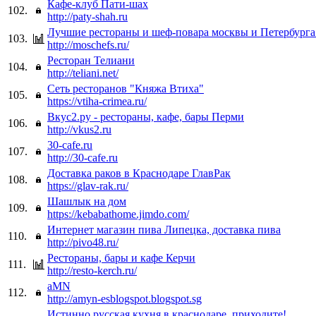
Кафе-клуб Пати-шах
102.
http://paty-shah.ru
Лучшие рестораны и шеф-повара москвы и Петербурга
103.
http://moschefs.ru/
Ресторан Телиани
104.
http://teliani.net/
Сеть ресторанов "Княжа Втиха"
105.
https://vtiha-crimea.ru/
Вкус2.ру - рестораны, кафе, бары Перми
106.
http://vkus2.ru
30-cafe.ru
107.
http://30-cafe.ru
Доставка раков в Краснодаре ГлавРак
108.
https://glav-rak.ru/
Шашлык на дом
109.
https://kebabathome.jimdo.com/
Интернет магазин пива Липецка, доставка пива
110.
http://pivo48.ru/
Рестораны, бары и кафе Керчи
111.
http://resto-kerch.ru/
aMN
112.
http://amyn-esblogspot.blogspot.sg
Истинно русская кухня в краснодаре. приходите!