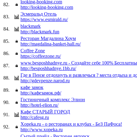
looking-booking.com
82.
http://looking-booking.com
Эсмеральд Отель
83.
https://www.esmirald.ru/
blackmark
84.
http://blackmark.fun
Ресторан Магдалина Хоум
85.
http://magdalina-banket-hall.ru/
Coffee Zone
86.
https://coffeezone.ru/
www.besposhhadnye.ru - Создайте себе 100% Бесплатн
87.
http://besposhhadnye.1bb.ru/
Где в Пензе отдохнуть и развлечься ? места отдыха и до
88.
http://gdevpenze.narod.ru
кафе замок
89.
http://кафезамок.рф/
Гостиничный комплекс Элион
90.
http://hotel-elion.ru/
Кафе СТАРЫЙ ГОРОД
91.
http://cafesg.ru
Xopeka.ru - о ресторанах и клубах - БеЗ ПаФоса!
92.
http://www.xopeka.ru
Сытый прайд - Ресторан авторск