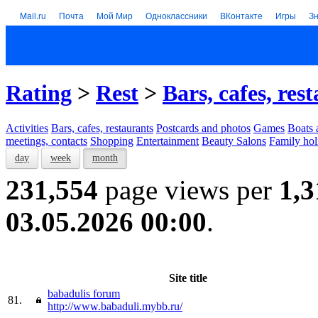
Mail.ru
Почта
Мой Мир
Одноклассники
ВКонтакте
Игры
З
Rating
>
Rest
>
Bars, cafes, res
Activities
Bars, cafes, restaurants
Postcards and photos
Games
Boats 
meetings, contacts
Shopping
Entertainment
Beauty Salons
Family hol
day
week
month
231,554
page views per
1,3
03.05.2026 00:00
.
Site title
babadulis forum
81.
http://www.babaduli.mybb.ru/