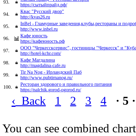
93.
https://сытыйпрайд.рф/
Квас "Русский двор"
94.
http://kvas26.ru
InBel - Гламурные заведения,клубы,рестораны и подро
95.
http://www.inbel.ru
Кафе юность
96.
https://кафеюность.рф
ООО "Черкессксервис", гостиницы "Черкесск" и "Кубан
97.
http://hotel-kchr.com/
Кафе Магдалина
98.
http://magdalina-cafe.ru
Tir Na Nog - Ирландский Паб
99.
http://www.pubtirnanog.ru/
Ресторан здорового и правильного питания
100.
https://nalchik.gorod-ogorod.ru/
‹
Back
1
2
3
4
· 5 ·
You can see combined chart