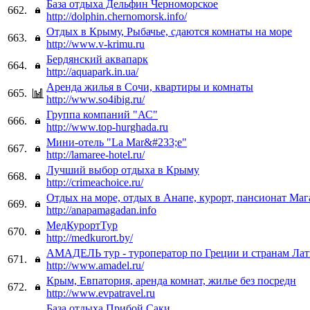
База отдыха Дельфин Черноморское
662.
http://dolphin.chernomorsk.info/
Отдых в Крыму, Рыбачье, сдаются комнаты на море
663.
http://www.v-krimu.ru
Бердянский аквапарк
664.
http://aquapark.in.ua/
Аренда жилья в Сочи, квартиры и комнаты
665.
http://www.so4ibig.ru/
Группа компаний "АС"
666.
http://www.top-hurghada.ru
Мини-отель "La Mar&#233;e"
667.
http://lamaree-hotel.ru/
Лучший выбор отдыха в Крыму
668.
http://crimeachoice.ru/
Отдых на море, отдых в Анапе, курорт, пансионат Маг
669.
http://anapamagadan.info
МедКурортТур
670.
http://medkurort.by/
АМАДЕЛЬ тур - туроператор по Греции и странам Ла
671.
http://www.amadel.ru/
Крым, Евпатория, аренда комнат, жилье без посредн
672.
http://www.evpatravel.ru
База отдыха Прибой Саки