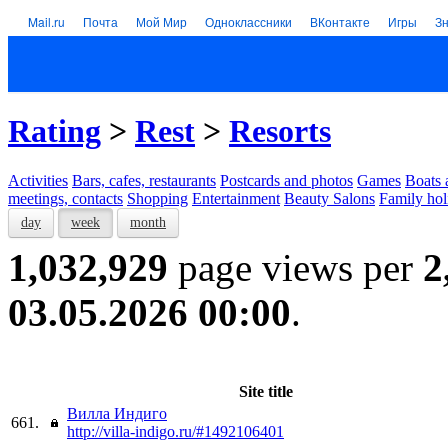
Mail.ru
Почта
Мой Мир
Одноклассники
ВКонтакте
Игры
З
Rating
>
Rest
>
Resorts
Activities
Bars, cafes, restaurants
Postcards and photos
Games
Boats 
meetings, contacts
Shopping
Entertainment
Beauty Salons
Family hol
day
week
month
1,032,929
page views per
2
03.05.2026 00:00
.
Site title
Вилла Индиго
661.
http://villa-indigo.ru/#1492106401