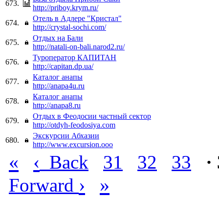
673.
http://priboy.krym.ru/
Отель в Адлере "Кристал"
674.
http://crystal-sochi.com/
Отдых на Бали
675.
http://natali-on-bali.narod2.ru/
Туроператор КАПИТАН
676.
http://capitan.dp.ua/
Каталог анапы
677.
http://anapa4u.ru
Каталог анапы
678.
http://anapa8.ru
Отдых в Феодосии частный сектор
679.
http://otdyh-feodosiya.com
Экскурсии Абхазии
680.
http://www.excursion.ooo
«
‹
Back
31
32
33
·
›
»
Forward