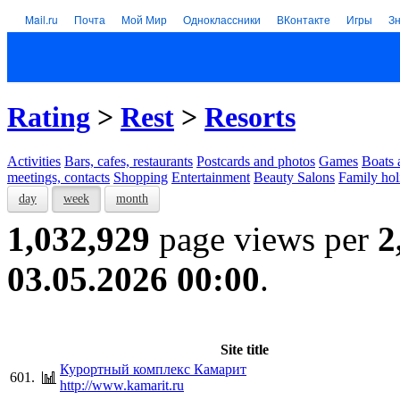
Mail.ru
Почта
Мой Мир
Одноклассники
ВКонтакте
Игры
З
Rating
>
Rest
>
Resorts
Activities
Bars, cafes, restaurants
Postcards and photos
Games
Boats 
meetings, contacts
Shopping
Entertainment
Beauty Salons
Family hol
day
week
month
1,032,929
page views per
2
03.05.2026 00:00
.
Site title
Курортный комплекс Камарит
601.
http://www.kamarit.ru