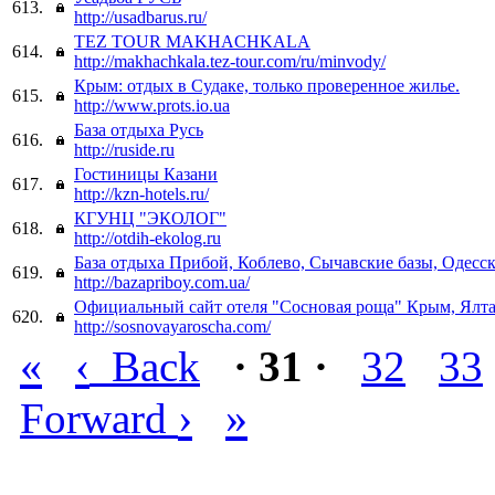
613.
http://usadbarus.ru/
TEZ TOUR MAKHACHKALA
614.
http://makhachkala.tez-tour.com/ru/minvody/
Крым: отдых в Судаке, только проверенное жилье.
615.
http://www.prots.io.ua
База отдыха Русь
616.
http://ruside.ru
Гостиницы Казани
617.
http://kzn-hotels.ru/
КГУНЦ "ЭКОЛОГ"
618.
http://otdih-ekolog.ru
База отдыха Прибой, Коблево, Сычавские базы, Одесск
619.
http://bazapriboy.com.ua/
Официальный сайт отеля "Сосновая роща" Крым, Ялт
620.
http://sosnovayaroscha.com/
«
‹
Back
· 31 ·
32
33
›
»
Forward