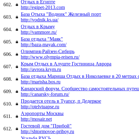
Отдых в Египте
602.
http://egipet-2013.com
База Отыха "Водник" Железный порт
603.
http://vodnik.ks.ua/
Отдых в Крыму
604.
http://vammore.ru/
База отдыха "Маяк"
605.
http://baza-mayak.com/
Олимпия-Райзен-Сибирь
606.
http://www.olympia-reisen.ru/
Крым Отдых в Алуште Гостиница Аврора
607.
http://avrora.krym.ru
База отдыха Мариша Отдых в Николаевке в 20 метрах 
608.
http://marisha.bos.ru
Канарский форум. Сообщество самостоятельных путе
609.
http://canarsky-forum.ru/
Продается отель в Туапсе, п Дедеркое
610.
http://otelvtuapse.ru
Аэропорты Москвы
611.
http://mosair.net
Гостевой дом "Прибой"
612.
http://shtormovoe-priboy.ru
Усадьба РУСЬ