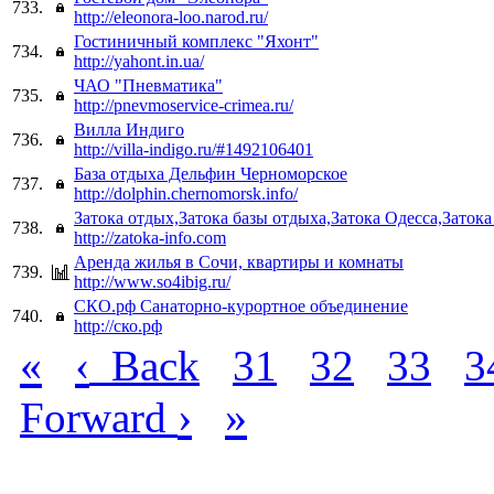
733.
http://eleonora-loo.narod.ru/
Гостиничный комплекс "Яхонт"
734.
http://yahont.in.ua/
ЧАО "Пневматика"
735.
http://pnevmoservice-crimea.ru/
Вилла Индиго
736.
http://villa-indigo.ru/#1492106401
База отдыха Дельфин Черноморское
737.
http://dolphin.chernomorsk.info/
Затока отдых,Затока базы отдыха,Затока Одесса,Затока
738.
http://zatoka-info.com
Аренда жилья в Сочи, квартиры и комнаты
739.
http://www.so4ibig.ru/
СКО.рф Санаторно-курортное объединение
740.
http://ско.рф
«
‹
Back
31
32
33
3
›
»
Forward