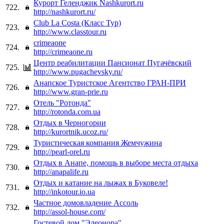
Курорт Геленджик Nashkurort.ru
722.
http://nashkurort.ru/
Club La Costa (Класс Тур)
723.
http://www.classtour.ru
crimeaone
724.
http://crimeaone.ru
Центр реабилитации Пансионат Пугачёвский
725.
http://www.pugachevsky.ru/
Анапское Туристское Агентство ГРАН-ПРИ
726.
http://www.gran-prie.ru
Отель "Ротонда"
727.
http://rotonda.com.ua
Отдых в Черногории
728.
http://kurortnik.ucoz.ru/
Туристическая компания Жемчужина
729.
http://pearl-orel.ru
Отдых в Анапе, помощь в выборе места отдыха
730.
http://anapalife.ru
Отдых и катание на лыжах в Буковеле!
731.
http://inkotour.io.ua
Частное домовладение Ассоль
732.
http://assol-house.com/
Гостевой дом "Элеонора"