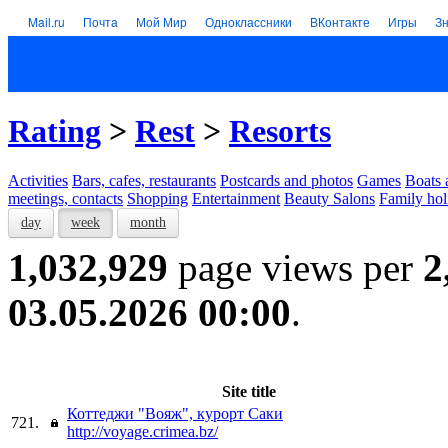
Mail.ru
Почта
Мой Мир
Одноклассники
ВКонтакте
Игры
З
Rating
>
Rest
>
Resorts
Activities
Bars, cafes, restaurants
Postcards and photos
Games
Boats 
meetings, contacts
Shopping
Entertainment
Beauty Salons
Family hol
day
week
month
1,032,929
page views per
2
03.05.2026 00:00
.
Site title
Коттеджи "Вояж", курорт Саки
721.
http://voyage.crimea.bz/