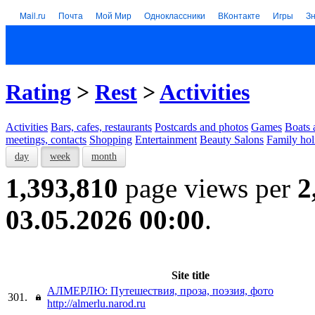
Mail.ru
Почта
Мой Мир
Одноклассники
ВКонтакте
Игры
З
Rating
>
Rest
>
Activities
Activities
Bars, cafes, restaurants
Postcards and photos
Games
Boats 
meetings, contacts
Shopping
Entertainment
Beauty Salons
Family hol
day
week
month
1,393,810
page views per
2
03.05.2026 00:00
.
Site title
АЛМЕРЛЮ: Путешествия, проза, поэзия, фото
301.
http://almerlu.narod.ru