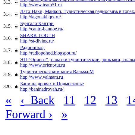
313.
http://www.team51.ru
Лаго-Наки, Майкоп. Туристическая радиосвязь в горах
314.
http://lagonaki.qrz.ru/
Бунгало Кантри
315.
http://cantri-bannoe.ru/
SHARK TOOTH
316.
http://st-diving.ru/
Радиопоход
317.
http://radiopohod.blogspot.ru/
ЭЦ "Ориент" [палатки туристические , рюкзаки, спаль
318.
http://www.orient-tur.ru
Туристическая компания Вальма-М
319.
http://www.valmam.ru
Бани на дровах в Подмосковье
320.
http://baninadrovah.ru/
«
‹
Back
11
12
13
1
›
»
Forward