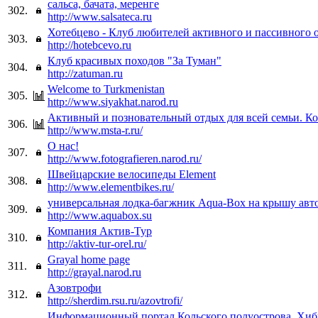
сальса, бачата, меренге
302.
http://www.salsateca.ru
Хотебцево - Клуб любителей активного и пассивного 
303.
http://hotebcevo.ru
Клуб красивых походов "За Туман"
304.
http://zatuman.ru
Welcome to Turkmenistan
305.
http://www.siyakhat.narod.ru
Активный и позновательный отдых для всей семьи. К
306.
http://www.msta-r.ru/
О нас!
307.
http://www.fotografieren.narod.ru/
Швейцарские велосипеды Element
308.
http://www.elementbikes.ru/
универсальная лодка-багжник Aqua-Box на крышу авт
309.
http://www.aquabox.su
Компания Актив-Тур
310.
http://aktiv-tur-orel.ru/
Grayal home page
311.
http://grayal.narod.ru
Азовтрофи
312.
http://sherdim.rsu.ru/azovtrofi/
Информационный портал Кольского полуострова. Хи