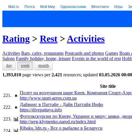
Mail.ru
Почта
Мой Мир
Одноклассники
ВКонтакте
Игры
З
Rating
>
Rest
>
Activities
Activities
Bars, cafes, restaurants
Postcards and photos
Games
Boats 
Salons
Family holiday, home, leisure
Events in the world of rest
Hob
day
week
month
1,393,810
page views per
2,421
resources; updated
03.05.2026 00:0
Site title
Полет на воздушном шаре Киев. Компания Спарт-Аэр
221.
http://www.spart-aeros.com.ua
Дайвинг в Паттайе - Дайв Паттайя Инфо
222.
https://divepattaya.info
Фотоэкскурсии по Киеву, Украине и миру: замки, дворц
223.
http://serg-klymenko.narod.ru/index.html
Ribaku.3dn.ru - Все о рыбалке в Беларуси
224.