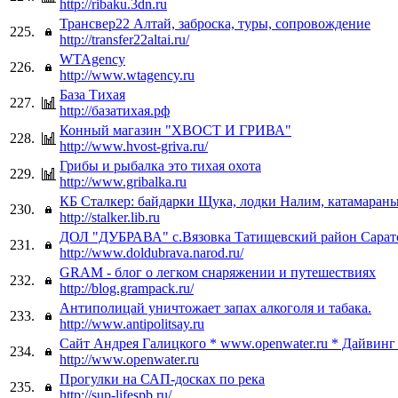
http://ribaku.3dn.ru
Трансвер22 Алтай, заброска, туры, сопровождение
225.
http://transfer22altai.ru/
WTAgency
226.
http://www.wtagency.ru
База Тихая
227.
http://базатихая.рф
Конный магазин "ХВОСТ И ГРИВА"
228.
http://www.hvost-griva.ru/
Грибы и рыбалка это тихая охота
229.
http://www.gribalka.ru
КБ Сталкер: байдарки Щука, лодки Налим, катамараны
230.
http://stalker.lib.ru
ДОЛ "ДУБРАВА" с.Вязовка Татищевский район Сарато
231.
http://www.doldubrava.narod.ru/
GRAM - блог о легком снаряжении и путешествиях
232.
http://blog.grampack.ru/
Антиполицай уничтожает запах алкоголя и табака.
233.
http://www.antipolitsay.ru
Сайт Андрея Галицкого * www.openwater.ru * Дайвинг
234.
http://www.openwater.ru
Прогулки на САП-досках по река
235.
http://sup-lifespb.ru/