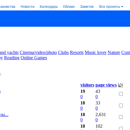
накомства
Новости
Календарь
Облако
Заметки
Все проекты
and yachts
Cinema/video/photo
Clubs
Resorts
Music lover
Nature
Comm
by
Reading
Online Games
0
.
visitors
page views
о
19
43
0
0
18
33
0
0
ы...
18
2,631
0
0
18
102