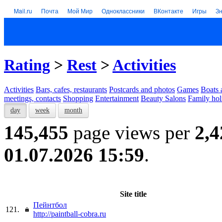
Mail.ru
Почта
Мой Мир
Одноклассники
ВКонтакте
Игры
З
Rating
>
Rest
>
Activities
Activities
Bars, cafes, restaurants
Postcards and photos
Games
Boats 
meetings, contacts
Shopping
Entertainment
Beauty Salons
Family hol
day
week
month
145,455
page views per
2,4
01.07.2026 15:59
.
Site title
Пейнтбол
121.
http://paintball-cobra.ru