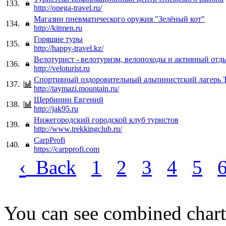
133.
http://onega-travel.ru/
Магазин пневматического оружия "Зелёный кот"
134.
http://kitmen.ru
Горящие туры
135.
http://happy-travel.kz/
Велотурист - велотуризм, велопоходы и активный отд
136.
http://veloturist.ru
Спортивный оздоровительный альпинистский лагерь 
137.
http://taymazi.mountain.ru/
Щербинин Евгений
138.
http://jak95.ru
Нижегородский городской клуб туристов
139.
http://www.trekkingclub.ru/
CarpProfi
140.
https://carpprofi.com
‹
Back
1
2
3
4
5
You can see combined chart