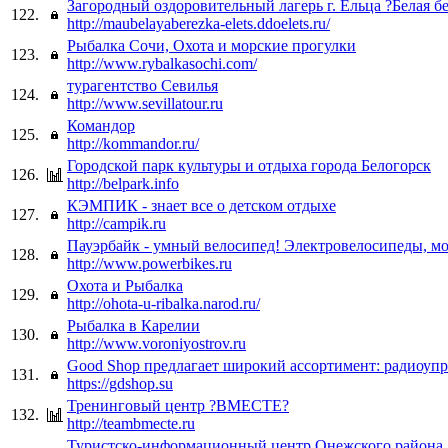
Загородный оздоровительный лагерь г. Ельца ?Белая б
122.
http://maubelayaberezka-elets.ddoelets.ru/
Рыбалка Сочи, Охота и морские прогулки
123.
http://www.rybalkasochi.com/
турагентство Севилья
124.
http://www.sevillatour.ru
Командор
125.
http://kommandor.ru/
Городской парк культуры и отдыха города Белогорск
126.
http://belpark.info
КЭМПИК - знает все о детском отдыхе
127.
http://campik.ru
Пауэрбайк - умный велосипед! Электровелосипеды, мо
128.
http://www.powerbikes.ru
Охота и Рыбалка
129.
http://ohota-u-ribalka.narod.ru/
Рыбалка в Карелии
130.
http://www.voroniyostrov.ru
Good Shop предлагает широкий ассортимент: радиоуп
131.
https://gdshop.su
Тренинговый центр ?ВМЕСТЕ?
132.
http://teambmecte.ru
Туристско-информационный центр Онежского района