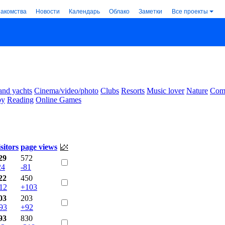
накомства
Новости
Календарь
Облако
Заметки
Все проекты
and yachts
Cinema/video/photo
Clubs
Resorts
Music lover
Nature
Comm
by
Reading
Online Games
isitors
page views
29
572
24
-81
22
450
12
+103
03
203
93
+92
93
830