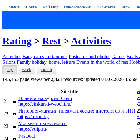
Mail.ru
Почта
Мой Мир
Одноклассники
ВКонтакте
Игры
З
Rating
>
Rest
>
Activities
Activities
Bars, cafes, restaurants
Postcards and photos
Games
Boats 
Salons
Family holiday, home, leisure
Events in the world of rest
Hob
day
week
month
145,455
page views per
2,421
resources; updated
01.07.2026 15:59
.
Site title
v
Планета экскурсий Сочи
2
21.
https://ekskursii-v-sochi.ru/
-
Интернет-магазин пневматических пистолетов и ЗИП
2
22.
https://rezon.by
+
Москва и окрестности
2
23.
https://vtrip.ru/
+
Fastboat
1
24.