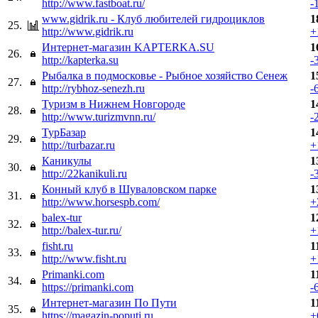
http://www.fastboat.ru/
-
www.gidrik.ru - Клуб любителей гидроциклов
1
25.
http://www.gidrik.ru
+
Интернет-магазин KAPTERKA.SU
1
26.
http://kapterka.su
-
Рыбалка в подмосковье - Рыбное хозяйство Сенеж
1
27.
http://rybhoz-senezh.ru
-
Туризм в Нижнем Новгороде
1
28.
http://www.turizmvnn.ru/
-
ТурБазар
1
29.
http://turbazar.ru
+
Каникулы
1
30.
http://22kanikuli.ru
-
Конный клуб в Шуваловском парке
1
31.
http://www.horsespb.com/
+
balex-tur
1
32.
http://balex-tur.ru/
+
fisht.ru
1
33.
http://www.fisht.ru
+
Primanki.com
1
34.
https://primanki.com
-
Интернет-магазин По Пути
1
35.
https://magazin-poputi.ru
+