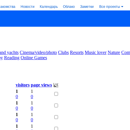
накомства
Новости
Календарь
Облако
Заметки
Все проекты
and yachts
Cinema/video/photo
Clubs
Resorts
Music lover
Nature
Comm
by
Reading
Online Games
visitors
page views
1
1
0
0
1
1
0
0
1
1
0
0
1
1