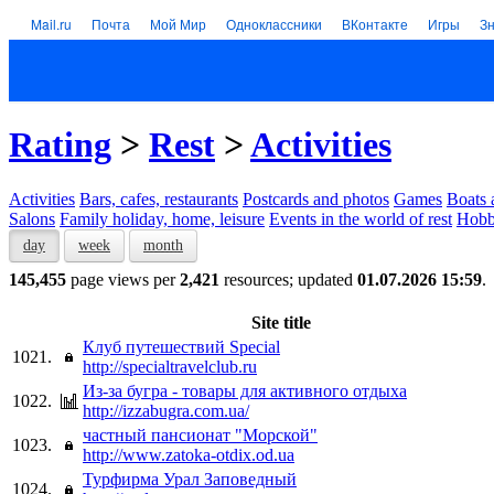
Mail.ru
Почта
Мой Мир
Одноклассники
ВКонтакте
Игры
З
Rating
>
Rest
>
Activities
Activities
Bars, cafes, restaurants
Postcards and photos
Games
Boats 
Salons
Family holiday, home, leisure
Events in the world of rest
Hob
day
week
month
145,455
page views per
2,421
resources; updated
01.07.2026 15:59
.
Site title
Клуб путешествий Special
1021.
http://specialtravelclub.ru
Из-за бугра - товары для активного отдыха
1022.
http://izzabugra.com.ua/
частный пансионат "Морской"
1023.
http://www.zatoka-otdix.od.ua
Турфирма Урал Заповедный
1024.