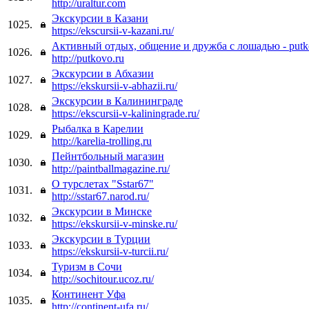
http://uraltur.com
Экскурсии в Казани
1025.
https://ekscursii-v-kazani.ru/
Активный отдых, общение и дружба с лошадью - putk
1026.
http://putkovo.ru
Экскурсии в Абхазии
1027.
https://ekskursii-v-abhazii.ru/
Экскурсии в Калининграде
1028.
https://ekscursii-v-kaliningrade.ru/
Рыбалка в Карелии
1029.
http://karelia-trolling.ru
Пейнтбольный магазин
1030.
http://paintballmagazine.ru/
О турслетах "Sstar67"
1031.
http://sstar67.narod.ru/
Экскурсии в Минске
1032.
https://ekskursii-v-minske.ru/
Экскурсии в Турции
1033.
https://ekskursii-v-turcii.ru/
Туризм в Сочи
1034.
http://sochitour.ucoz.ru/
Континент Уфа
1035.
http://continent-ufa.ru/