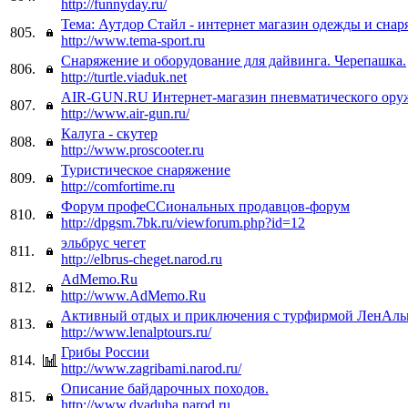
http://funnyday.ru/
Тема: Аутдор Стайл - интернет магазин одежды и сна
805.
http://www.tema-sport.ru
Снаряжение и оборудование для дайвинга. Черепашка.
806.
http://turtle.viaduk.net
AIR-GUN.RU Интернет-магазин пневматического ору
807.
http://www.air-gun.ru/
Калуга - скутер
808.
http://www.proscooter.ru
Туристическое снаряжение
809.
http://comfortime.ru
Форум профеССиональных продавцов-форум
810.
http://dpgsm.7bk.ru/viewforum.php?id=12
эльбрус чегет
811.
http://elbrus-cheget.narod.ru
AdMemo.Ru
812.
http://www.AdMemo.Ru
Активный отдых и приключения с турфирмой ЛенАль
813.
http://www.lenalptours.ru/
Грибы России
814.
http://www.zagribami.narod.ru/
Описание байдарочных походов.
815.
http://www.dvaduba.narod.ru