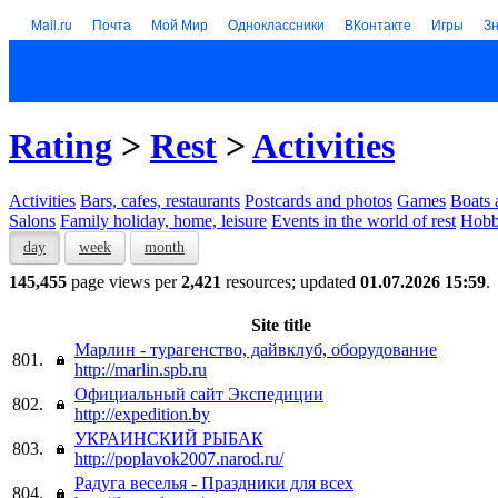
Mail.ru
Почта
Мой Мир
Одноклассники
ВКонтакте
Игры
З
Rating
>
Rest
>
Activities
Activities
Bars, cafes, restaurants
Postcards and photos
Games
Boats 
Salons
Family holiday, home, leisure
Events in the world of rest
Hob
day
week
month
145,455
page views per
2,421
resources; updated
01.07.2026 15:59
.
Site title
Марлин - турагенство, дайвклуб, оборудование
801.
http://marlin.spb.ru
Официальный сайт Экспедиции
802.
http://expedition.by
УКРАИНСКИЙ РЫБАК
803.
http://poplavok2007.narod.ru/
Радуга веселья - Праздники для всех
804.