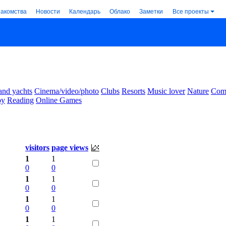
накомства
Новости
Календарь
Облако
Заметки
Все проекты
and yachts
Cinema/video/photo
Clubs
Resorts
Music lover
Nature
Comm
by
Reading
Online Games
visitors
page views
1
1
0
0
1
1
0
0
1
1
0
0
1
1