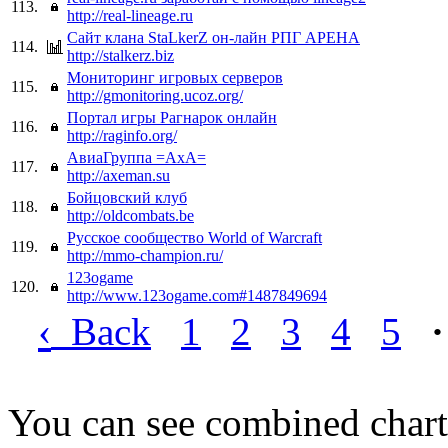
113.
http://real-lineage.ru
Сайт клана StaLkerZ он-лайн РПГ АРЕНА
114.
http://stalkerz.biz
Мониторинг игровых серверов
115.
http://gmonitoring.ucoz.org/
Портал игры Рагнарок онлайн
116.
http://raginfo.org/
АвиаГруппа =AxA=
117.
http://axeman.su
Бойцовский клуб
118.
http://oldcombats.be
Русское сообщество World of Warcraft
119.
http://mmo-champion.ru/
123ogame
120.
http://www.123ogame.com#1487849694
‹
Back
1
2
3
4
5
·
You can see combined chart