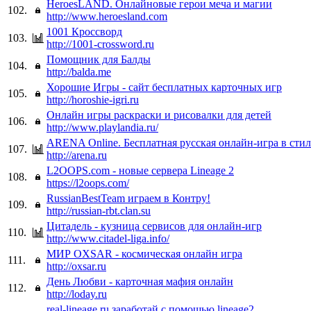
HeroesLAND. Онлайновые герои меча и магии
102.
http://www.heroesland.com
1001 Кроссворд
103.
http://1001-crossword.ru
Помощник для Балды
104.
http://balda.me
Хорошие Игры - сайт бесплатных карточных игр
105.
http://horoshie-igri.ru
Онлайн игры раскраски и рисовалки для детей
106.
http://www.playlandia.ru/
ARENA Online. Бесплатная русская онлайн-игра в стил
107.
http://arena.ru
L2OOPS.com - новые сервера Lineage 2
108.
https://l2oops.com/
RussianBestTeam играем в Контру!
109.
http://russian-rbt.clan.su
Цитадель - кузница сервисов для онлайн-игр
110.
http://www.citadel-liga.info/
МИР OXSAR - космическая онлайн игра
111.
http://oxsar.ru
День Любви - карточная мафия онлайн
112.
http://loday.ru
real-lineage.ru заработай с помощью lineage2