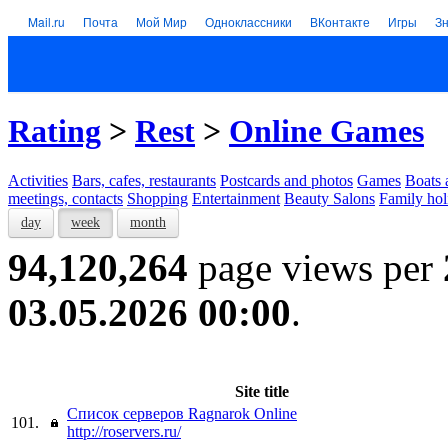
Mail.ru
Почта
Мой Мир
Одноклассники
ВКонтакте
Игры
З
Rating
>
Rest
>
Online Games
Activities
Bars, cafes, restaurants
Postcards and photos
Games
Boats 
meetings, contacts
Shopping
Entertainment
Beauty Salons
Family hol
day
week
month
94,120,264
page views per
03.05.2026 00:00
.
Site title
Список серверов Ragnarok Online
101.
http://roservers.ru/