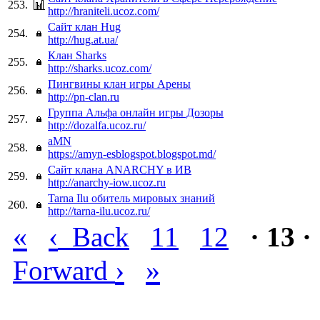
253.
http://hraniteli.ucoz.com/
Сайт клан Hug
254.
http://hug.at.ua/
Клан Sharks
255.
http://sharks.ucoz.com/
Пингвины клан игры Арены
256.
http://pn-clan.ru
Группа Альфа онлайн игры Дозоры
257.
http://dozalfa.ucoz.ru/
aMN
258.
https://amyn-esblogspot.blogspot.md/
Сайт клана ANARCHY в ИВ
259.
http://anarchy-iow.ucoz.ru
Tarna Ilu обитель мировых знаний
260.
http://tarna-ilu.ucoz.ru/
«
‹
Back
11
12
· 13 ·
›
»
Forward