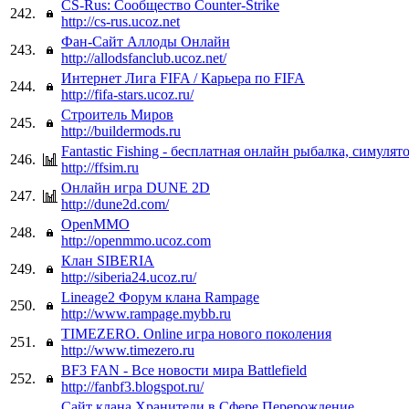
CS-Rus: Сообщество Counter-Strike
242.
http://cs-rus.ucoz.net
Фан-Сайт Аллоды Онлайн
243.
http://allodsfanclub.ucoz.net/
Интернет Лига FIFA / Карьера по FIFA
244.
http://fifa-stars.ucoz.ru/
Строитель Миров
245.
http://buildermods.ru
Fantastic Fishing - бесплатная онлайн рыбалка, симулят
246.
http://ffsim.ru
Онлайн игра DUNE 2D
247.
http://dune2d.com/
OpenMMO
248.
http://openmmo.ucoz.com
Клан SIBERIA
249.
http://siberia24.ucoz.ru/
Lineage2 Форум клана Rampage
250.
http://www.rampage.mybb.ru
TIMEZERO. Online игра нового поколения
251.
http://www.timezero.ru
BF3 FAN - Все новости мира Battlefield
252.
http://fanbf3.blogspot.ru/
Сайт клана Хранители в Сфере Перерождение