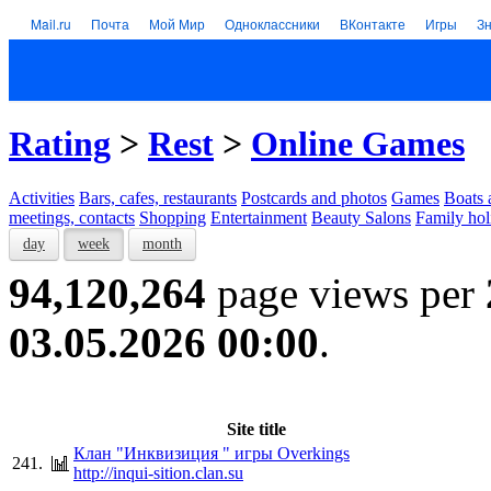
Mail.ru
Почта
Мой Мир
Одноклассники
ВКонтакте
Игры
З
Rating
>
Rest
>
Online Games
Activities
Bars, cafes, restaurants
Postcards and photos
Games
Boats 
meetings, contacts
Shopping
Entertainment
Beauty Salons
Family hol
day
week
month
94,120,264
page views per
03.05.2026 00:00
.
Site title
Клан "Инквизиция " игры Overkings
241.
http://inqui-sition.clan.su