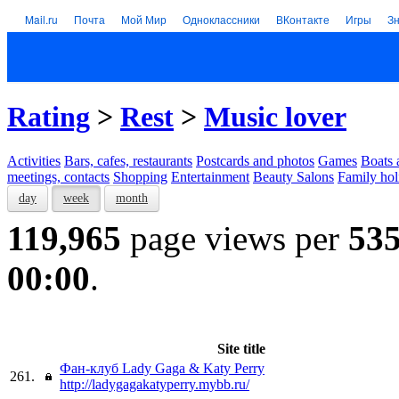
Mail.ru
Почта
Мой Мир
Одноклассники
ВКонтакте
Игры
З
Rating
>
Rest
>
Music lover
Activities
Bars, cafes, restaurants
Postcards and photos
Games
Boats 
meetings, contacts
Shopping
Entertainment
Beauty Salons
Family hol
day
week
month
119,965
page views per
53
00:00
.
Site title
Фан-клуб Lady Gaga & Katy Perry
261.
http://ladygagakatyperry.mybb.ru/