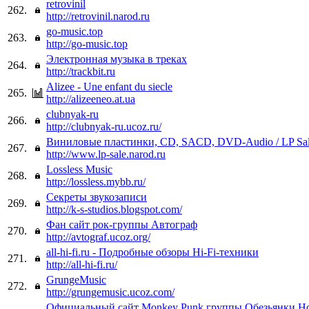
retrovinil
262.
http://retrovinil.narod.ru
go-music.top
263.
http://go-music.top
Электронная музыка в треках
264.
http://trackbit.ru
Alizee - Une enfant du siecle
265.
http://alizeeneo.at.ua
clubnyak-ru
266.
http://clubnyak-ru.ucoz.ru/
Виниловые пластинки, CD, SACD, DVD-Audio / LP Sa
267.
http://www.lp-sale.narod.ru
Lossless Music
268.
http://lossless.mybb.ru/
Секреты звукозаписи
269.
http://k-s-studios.blogspot.com/
Фан сайт рок-группы Автограф
270.
http://avtograf.ucoz.org/
all-hi-fi.ru - Подробные обзоры Hi-Fi-техники
271.
http://all-hi-fi.ru/
GrungeMusic
272.
http://grungemusic.ucoz.com/
Официальный сайт Monkey Punk группы Обезьянки Но