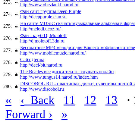
273.
http://www.obezianki.narod.ru
Фан сайт группы Deep Purple
274.
http://deeppurple.clan.su
На cайте MUSIC скачать музыкальные альбомы в форм
275.
http://melodi.ucoz.ru/
Фан - клуб Dj Molotoff
276.
http://djmolotoff.3dn.ru
Бесплатные МР3 мелодии для Вашего мобильного теле
277.
http://www.mobilemuzic.narod.ru/
Сайт Децла
278.
http://decl-bit.narod.ru
The Beatles все диски тексты слушать онлайн
279.
http://www.tungus14.narod.ru/index.htm
DISCOBOL.RU - пластинки, диски, сувениры почтой
280.
http://www.discobol.ru
«
‹
Back
11
12
13
·
›
»
Forward