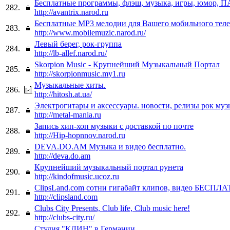
Бесплатные программы, флэш, музыка, игры, юмор,
282.
http://avantrix.narod.ru
Бесплатные МР3 мелодии для Вашего мобильного теле
283.
http://www.mobilemuzic.narod.ru/
Левый берег, рок-группа
284.
http://lb-allef.narod.ru/
Skorpion Music - Крупнейший Музыкальный Портал
285.
http://skorpionmusic.my1.ru
Музыкальные хиты.
286.
http://hitosh.at.ua/
Электрогитары и аксессуары. новости, релизы рок му
287.
http://metal-mania.ru
Запись хип-хоп музыки с доставкой по почте
288.
http://Hip-hopnnov.narod.ru
DEVA.DO.AM Музыка и видео бесплатно.
289.
http://deva.do.am
Крупнейший музыкальный портал рунета
290.
http://kindofmusic.ucoz.ru
ClipsLand.com сотни гигабайт клипов, видео БЕСПЛА
291.
http://clipsland.com
Clubs City Presents, Club life, Club music here!
292.
http://clubs-city.ru/
Студия "КЛИН" в Германии