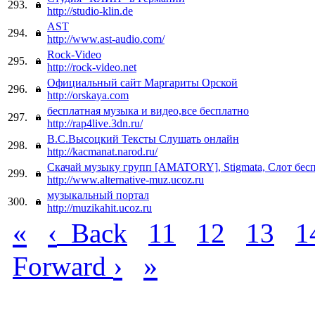
293.
http://studio-klin.de
AST
294.
http://www.ast-audio.com/
Rock-Video
295.
http://rock-video.net
Официальный сайт Маргариты Орской
296.
http://orskaya.com
бесплатная музыка и видео,все бесплатно
297.
http://rap4live.3dn.ru/
В.С.Высоцкий Тексты Слушать онлайн
298.
http://kacmanat.narod.ru/
Скачай музыку групп [AMATORY], Stigmata, Слот бес
299.
http://www.alternative-muz.ucoz.ru
музыкальный портал
300.
http://muzikahit.ucoz.ru
«
‹
Back
11
12
13
1
›
»
Forward