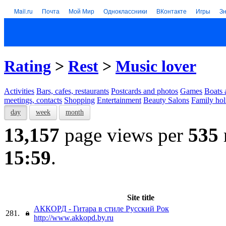
Mail.ru
Почта
Мой Мир
Одноклассники
ВКонтакте
Игры
З
Rating
>
Rest
>
Music lover
Activities
Bars, cafes, restaurants
Postcards and photos
Games
Boats 
meetings, contacts
Shopping
Entertainment
Beauty Salons
Family hol
day
week
month
13,157
page views per
535
15:59
.
Site title
АККОРД - Гитара в стиле Русский Рок
281.
http://www.akkopd.by.ru