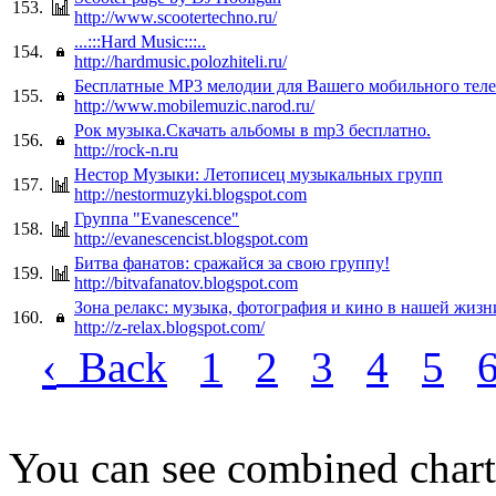
153.
http://www.scootertechno.ru/
...:::Hard Music:::..
154.
http://hardmusic.polozhiteli.ru/
Бесплатные МР3 мелодии для Вашего мобильного теле
155.
http://www.mobilemuzic.narod.ru/
Рок музыка.Скачать альбомы в mp3 бесплатно.
156.
http://rock-n.ru
Нестор Музыки: Летописец музыкальных групп
157.
http://nestormuzyki.blogspot.com
Группа "Evanescence"
158.
http://evanescencist.blogspot.com
Битва фанатов: сражайся за свою группу!
159.
http://bitvafanatov.blogspot.com
Зона релакс: музыка, фотография и кино в нашей жизн
160.
http://z-relax.blogspot.com/
‹
Back
1
2
3
4
5
You can see combined chart