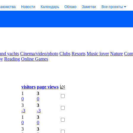
накомства
Новости
Календарь
Облако
Заметки
Все проекты
and yachts
Cinema/video/photo
Clubs
Resorts
Music lover
Nature
Comm
by
Reading
Online Games
visitors
page views
1
3
0
0
3
3
-3
-3
1
3
0
0
3
3