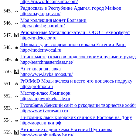
https://ru.worldcoinsinfo.com/
Радиосвязь в Республике Адыгея, город Майкоп.
545.
http://maykop.qrz.ru/
Моя коллекция монет Болгарии
546.
http://coinsbg.narod.ru/
Резонансные Металлоискатели - ООО "Техносфера"
547.
http://rmdetector.ru
Школа-студия современного вокала Евгении Рацн
548.
http://modernvocal.ru
Поиск мастер классов, поделок своими руками и руко
549.
http://searchmasterclass.net/
Антикварная лавка
550.
http://www.lavka.moost.ru/
PrOfMoD Моды железа и всего что попалось подруку
551.
http://profmod.ru
Мастер-класс Лэмпворк
552.
http://lampwork.ekasite.ru
TvоruSama Женский сайт о рукоделии творчестве хобб
553.
http://www.tvorusama.ru
Питомник лысых морских свинок в Ростове-на-Дону
554.
http://морсвинки.рф
Авторские радиосхемы Евгения Шустикова
555.
http://www.shustikov.by.ru/