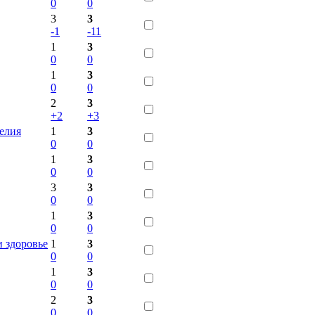
0
0
3
3
-1
-11
1
3
0
0
1
3
0
0
2
3
+2
+3
делия
1
3
0
0
1
3
0
0
3
3
0
0
1
3
0
0
и здоровье
1
3
0
0
1
3
0
0
2
3
0
0