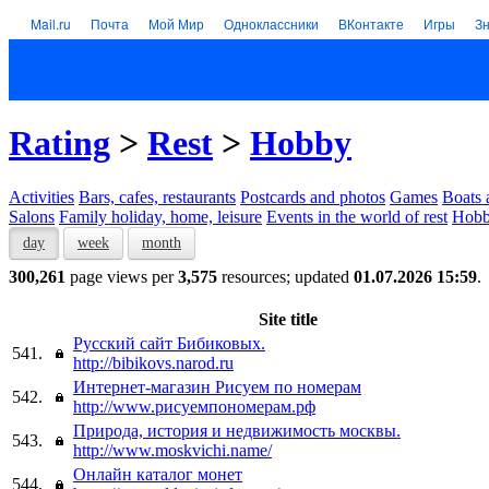
Mail.ru
Почта
Мой Мир
Одноклассники
ВКонтакте
Игры
З
Rating
>
Rest
>
Hobby
Activities
Bars, cafes, restaurants
Postcards and photos
Games
Boats 
Salons
Family holiday, home, leisure
Events in the world of rest
Hob
day
week
month
300,261
page views per
3,575
resources; updated
01.07.2026 15:59
.
Site title
Русский сайт Бибиковых.
541.
http://bibikovs.narod.ru
Интернет-магазин Рисуем по номерам
542.
http://www.рисуемпономерам.рф
Природа, история и недвижимость москвы.
543.
http://www.moskvichi.name/
Онлайн каталог монет
544.