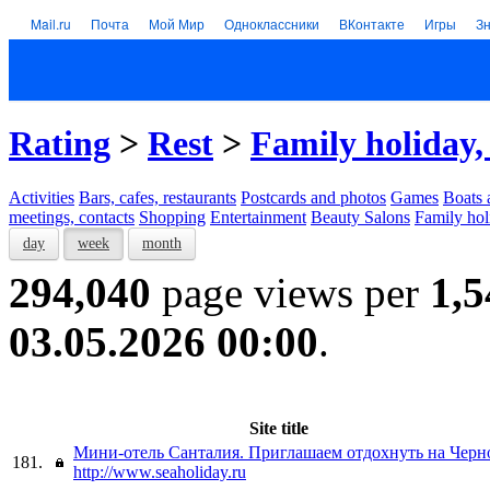
Mail.ru
Почта
Мой Мир
Одноклассники
ВКонтакте
Игры
З
Rating
>
Rest
>
Family holiday,
Activities
Bars, cafes, restaurants
Postcards and photos
Games
Boats 
meetings, contacts
Shopping
Entertainment
Beauty Salons
Family hol
day
week
month
294,040
page views per
1,5
03.05.2026 00:00
.
Site title
Мини-отель Санталия. Приглашаем отдохнуть на Черн
181.
http://www.seaholiday.ru