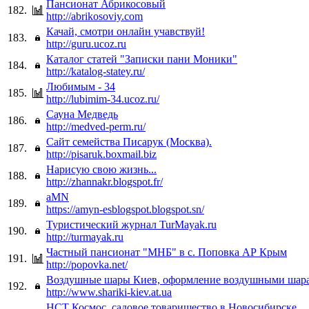
Пансионат Абрикосовый
182.
http://abrikosoviy.com
Качай, смотри онлайн учавствуй!
183.
http://guru.ucoz.ru
Каталог статей "Записки пани Моники"
184.
http://katalog-statey.ru/
Любимым - 34
185.
http://lubimim-34.ucoz.ru/
Сауна Медведь
186.
http://medved-perm.ru/
Сайт семейства Писарук (Москва).
187.
http://pisaruk.boxmail.biz
Нарисую свою жизнь...
188.
http://zhannakr.blogspot.fr/
aMN
189.
https://amyn-esblogspot.blogspot.sn/
Туристический журнал TurMayak.ru
190.
http://turmayak.ru
Частный пансионат "МНБ" в с. Поповка АР Крым
191.
http://popovka.net/
Воздушные шары Киев, оформление воздушными шар
192.
http://www.shariki-kiev.at.ua
НСТ Космос, садовое товарищество в Новосибирске