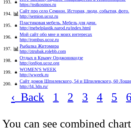
193.
https://nstkosmos.ru
Сайт про село Семион. История, люди, события, фото.
194.
http://semion.ucoz.ru
Пластиковая мебель. Мебель для дачи.
195.
http://mebelplastik.narod.ru/index.html
Мой сайт обо мне и моих интересах
196.
http://rombus.ucoz.ru
Рыбалка Житомира
197.
http://ztrubak.rolebb.com
Отдых в Крыму Орджоникидзе
198.
http://ordjon.ucoz.org
WOMEN'S WEEK
199.
http://wweek.ru
Сайт домов Шпилевского, 54 и Шпилевского, 60 Лоши
200.
http://l4.3dn.ru/
‹
Back
1
2
3
4
5
You can see combined chart