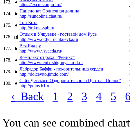
173.
https://excursionpro.ru/
Пансионат Солнечная долина
174.
http://sundolina.chat.ru/
Три Кота
175.
http://trikota-spb.ru
Отдых в Учкуевке - гостевой дом Русь
176.
http://www.otdyh-uchkuevka.ru
Вся Еда.ру
177.
http://www.vsyaeda.ru/
Комплекс отдыха "Феникс"
178.
http://www.fenix-shigony.narod.ru
Лабрадор Баффи - покорительница сердец
179.
http://dolcevito.jimdo.com/
Сайт Детского Оздоровительного Центра "Полюс"
180.
http://polus.h1.ru
‹
Back
1
2
3
4
5
You can see combined chart