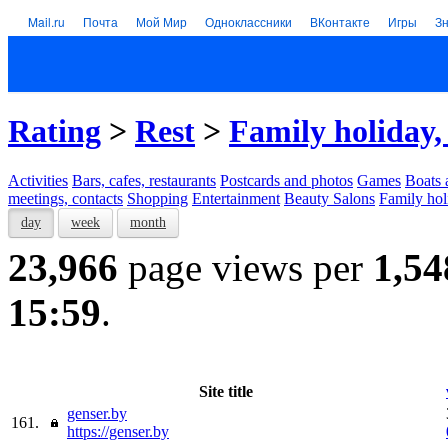
Mail.ru
Почта
Мой Мир
Одноклассники
ВКонтакте
Игры
З
Rating
>
Rest
>
Family holiday,
Activities
Bars, cafes, restaurants
Postcards and photos
Games
Boats 
meetings, contacts
Shopping
Entertainment
Beauty Salons
Family hol
day
week
month
23,966
page views per
1,54
15:59
.
Site title
genser.by
161.
https://genser.by