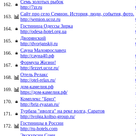
Семь золотых рыбок
162.
http://7zr.ru
Сайт про село Семион. История, люди, события, фото.
163.
http://semion.ucoz.ru
Гостиница Одессы Зирка
164.
http://odesa-hotel.org.ua
Дворянский
165.
http://dvorjanskij.ru
Сауна Малоярославец
166.
http://сауна40.рф
Формула Жизни!
167.
http://lezzet.ucoz.ru/
Отель Релакс
168.
http://otel-relax.ru/
дом-камелия.рф
169.
https://дом-камелия.рф/
Комплекс "Бриз"
170.
http://briz-ryazan.ru/
Турбаза "иволга" на реке волга, Саратов
171.
http://ivolga.koltso-group.ru/
Гостиницы в России
172.
http://ru-hotels.com
Экскурсии Сочи