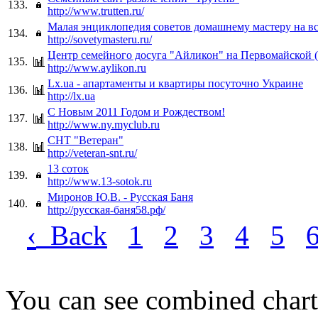
133.
http://www.trutten.ru/
Малая энциклопедия советов домашнему мастеру на вс
134.
http://sovetymasteru.ru/
Центр семейного досуга "Айликон" на Первомайской 
135.
http://www.aylikon.ru
Lx.ua - апартаменты и квартиры посуточно Украине
136.
http://lx.ua
С Новым 2011 Годом и Рождеством!
137.
http://www.ny.myclub.ru
СНТ "Ветеран"
138.
http://veteran-snt.ru/
13 соток
139.
http://www.13-sotok.ru
Миронов Ю.В. - Русская Баня
140.
http://русская-баня58.рф/
‹
Back
1
2
3
4
5
You can see combined chart