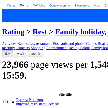
Mail.ru
Почта
Мой Мир
Одноклассники
ВКонтакте
Игры
З
Rating
>
Rest
>
Family holiday,
Activities
Bars, cafes, restaurants
Postcards and photos
Games
Boats 
meetings, contacts
Shopping
Entertainment
Beauty Salons
Family hol
day
week
month
23,966
page views per
1,54
15:59
.
Site title
Рустам Рахимов
121.
http://rahim1rustam.ucoz.ru/