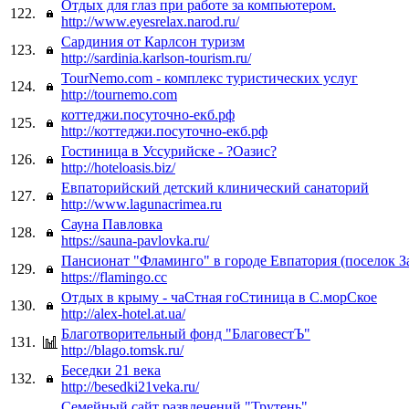
Отдых для глаз при работе за компьютером.
122.
http://www.eyesrelax.narod.ru/
Сардиния от Карлсон туризм
123.
http://sardinia.karlson-tourism.ru/
TourNemo.com - комплекс туристических услуг
124.
http://tournemo.com
коттеджи.посуточно-екб.рф
125.
http://коттеджи.посуточно-екб.рф
Гостиница в Уссурийске - ?Оазис?
126.
http://hoteloasis.biz/
Евпаторийский детский клинический санаторий
127.
http://www.lagunacrimea.ru
Сауна Павловка
128.
https://sauna-pavlovka.ru/
Пансионат "Фламинго" в городе Евпатория (поселок З
129.
https://flamingo.cc
Отдых в крыму - чаСтная гоСтиница в С.морСкое
130.
http://alex-hotel.at.ua/
Благотворительный фонд "БлаговестЪ"
131.
http://blago.tomsk.ru/
Беседки 21 века
132.
http://besedki21veka.ru/
Семейный сайт развлечений "Трутень"