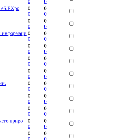
0
0
 eS.EXpo
0
0
0
0
0
0
0
0
й информаци
0
0
0
0
0
0
0
0
0
0
0
0
0
0
0
0
ии.
0
0
0
0
0
0
0
0
0
0
0
0
чего приро
0
0
0
0
0
0
0
0