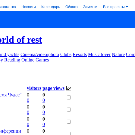
накомства
Новости
Календарь
Облако
Заметки
Все проекты
rld of rest
and yachts
Cinema/video/photo
Clubs
Resorts
Music lover
Nature
Comm
by
Reading
Online Games
visitors
page views
емя Чудес"
0
0
0
0
0
0
0
0
0
0
0
0
конференци
0
0