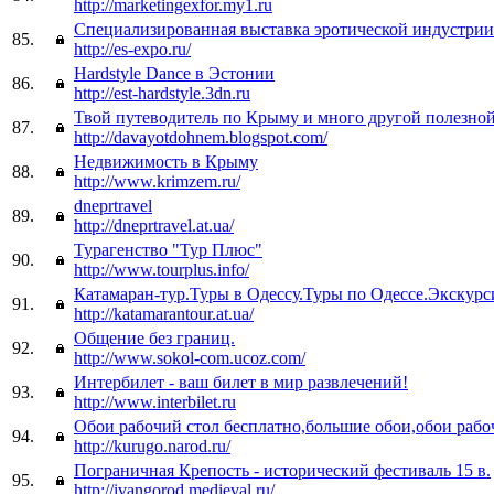
http://marketingexfor.my1.ru
Специализированная выставка эротической индустрии
85.
http://es-expo.ru/
Hardstyle Dance в Эстонии
86.
http://est-hardstyle.3dn.ru
Твой путеводитель по Крыму и много другой полезно
87.
http://davayotdohnem.blogspot.com/
Недвижимость в Крыму
88.
http://www.krimzem.ru/
dneprtravel
89.
http://dneprtravel.at.ua/
Турагенство "Тур Плюс"
90.
http://www.tourplus.info/
Катамаран-тур.Туры в Одессу.Туры по Одессе.Экскурс
91.
http://katamarantour.at.ua/
Общение без границ.
92.
http://www.sokol-com.ucoz.com/
Интербилет - ваш билет в мир развлечений!
93.
http://www.interbilet.ru
Обои рабочий стол бесплатно,большие обои,обои рабо
94.
http://kurugo.narod.ru/
Пограничная Крепость - исторический фестиваль 15 в.
95.
http://ivangorod.medieval.ru/