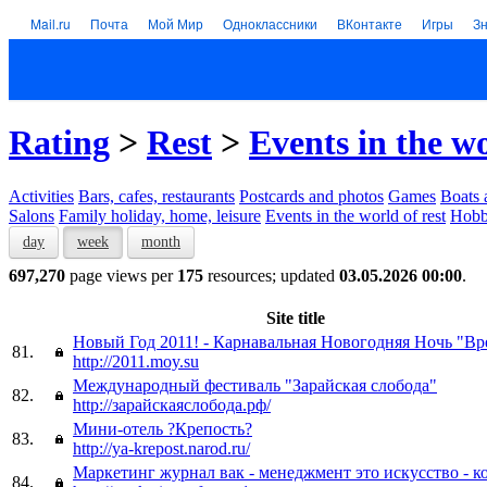
Mail.ru
Почта
Мой Мир
Одноклассники
ВКонтакте
Игры
З
Rating
>
Rest
>
Events in the wo
Activities
Bars, cafes, restaurants
Postcards and photos
Games
Boats 
Salons
Family holiday, home, leisure
Events in the world of rest
Hob
day
week
month
697,270
page views per
175
resources; updated
03.05.2026 00:00
.
Site title
Новый Год 2011! - Карнавальная Новогодняя Ночь "Вр
81.
http://2011.moy.su
Международный фестиваль "Зарайская слобода"
82.
http://зарайскаяслобода.рф/
Мини-отель ?Крепость?
83.
http://ya-krepost.narod.ru/
Маркетинг журнал вак - менеджмент это искусство - 
84.