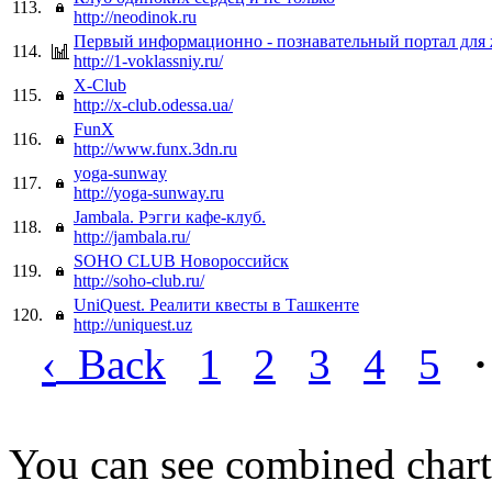
113.
http://neodinok.ru
Первый информационно - познавательный портал для
114.
http://1-voklassniy.ru/
X-Club
115.
http://x-club.odessa.ua/
FunX
116.
http://www.funx.3dn.ru
yoga-sunway
117.
http://yoga-sunway.ru
Jambala. Рэгги кафе-клуб.
118.
http://jambala.ru/
SOHO CLUB Новороссийск
119.
http://soho-club.ru/
UniQuest. Реалити квесты в Ташкенте
120.
http://uniquest.uz
‹
Back
1
2
3
4
5
·
You can see combined chart