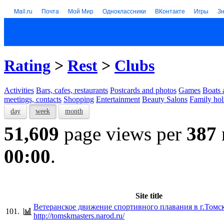
Mail.ru
Почта
Мой Мир
Одноклассники
ВКонтакте
Игры
З
Rating
>
Rest
>
Clubs
Activities
Bars, cafes, restaurants
Postcards and photos
Games
Boats 
meetings, contacts
Shopping
Entertainment
Beauty Salons
Family hol
day
week
month
51,609
page views per
387
00:00
.
Site title
Ветеранское движение спортивного плавания в г.Томс
101.
http://tomskmasters.narod.ru/