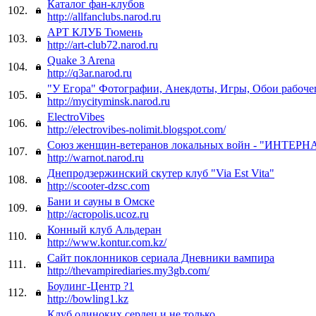
Каталог фан-клубов
102.
http://allfanclubs.narod.ru
АРТ КЛУБ Тюмень
103.
http://art-club72.narod.ru
Quake 3 Arena
104.
http://q3ar.narod.ru
"У Егора" Фотографии, Анекдоты, Игры, Обои рабочег
105.
http://mycityminsk.narod.ru
ElectroVibes
106.
http://electrovibes-nolimit.blogspot.com/
Cоюз женщин-ветеранов локальных войн - "ИНТ
107.
http://warnot.narod.ru
Днепродзержинский скутер клуб "Via Est Vita"
108.
http://scooter-dzsc.com
Бани и сауны в Омске
109.
http://acropolis.ucoz.ru
Конный клуб Альдеран
110.
http://www.kontur.com.kz/
Сайт поклонников сериала Дневники вампира
111.
http://thevampirediaries.my3gb.com/
Боулинг-Центр ?1
112.
http://bowling1.kz
Клуб одиноких сердец и не только