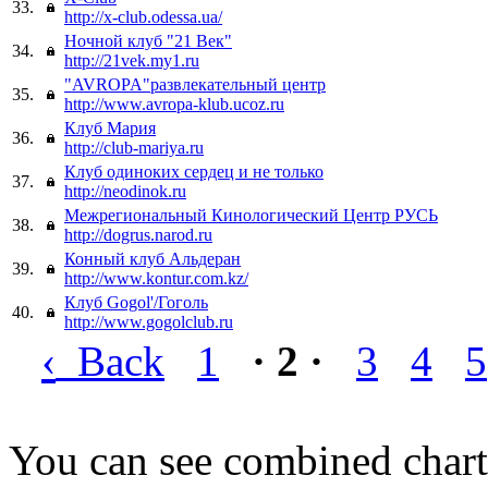
33.
http://x-club.odessa.ua/
Ночной клуб "21 Век"
34.
http://21vek.my1.ru
"AVROPA"развлекательный центр
35.
http://www.avropa-klub.ucoz.ru
Клуб Мария
36.
http://club-mariya.ru
Клуб одиноких сердец и не только
37.
http://neodinok.ru
Межрегиональный Кинологический Центр РУСЬ
38.
http://dogrus.narod.ru
Конный клуб Альдеран
39.
http://www.kontur.com.kz/
Клуб Gogol'/Гоголь
40.
http://www.gogolclub.ru
‹
Back
1
· 2 ·
3
4
5
You can see combined chart