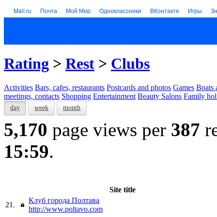
Mail.ru
Почта
Мой Мир
Одноклассники
ВКонтакте
Игры
З
Rating
>
Rest
>
Clubs
Activities
Bars, cafes, restaurants
Postcards and photos
Games
Boats 
meetings, contacts
Shopping
Entertainment
Beauty Salons
Family hol
day
week
month
5,170
page views per
387
re
15:59
.
Site title
Клуб города Полтава
21.
http://www.poltavo.com