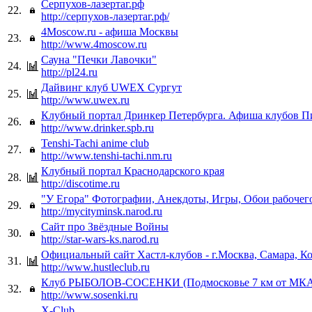
Серпухов-лазертаг.рф
22.
http://серпухов-лазертаг.рф/
4Moscow.ru - афиша Москвы
23.
http://www.4moscow.ru
Сауна "Печки Лавочки"
24.
http://pl24.ru
Дайвинг клуб UWEX Сургут
25.
http://www.uwex.ru
Клубный портал Дринкер Петербурга. Афиша клубов П
26.
http://www.drinker.spb.ru
Tenshi-Tachi anime club
27.
http://www.tenshi-tachi.nm.ru
Клубный портал Краснодарского края
28.
http://discotime.ru
"У Егора" Фотографии, Анекдоты, Игры, Обои рабочего
29.
http://mycityminsk.narod.ru
Сайт про Звёздные Войны
30.
http://star-wars-ks.narod.ru
Официальный сайт Хастл-клубов - г.Москва, Самара, К
31.
http://www.hustleclub.ru
Клуб РЫБОЛОВ-СОСЕНКИ (Подмосковье 7 км от МК
32.
http://www.sosenki.ru
X-Club