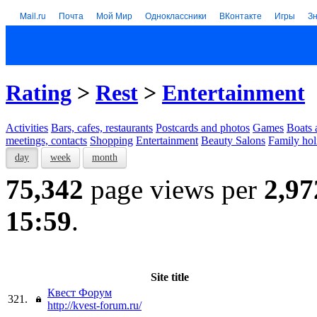
Mail.ru
Почта
Мой Мир
Одноклассники
ВКонтакте
Игры
З
Rating
>
Rest
>
Entertainment
Activities
Bars, cafes, restaurants
Postcards and photos
Games
Boats 
meetings, contacts
Shopping
Entertainment
Beauty Salons
Family hol
day
week
month
75,342
page views per
2,97
15:59
.
Site title
Квест Форум
321.
http://kvest-forum.ru/