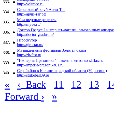
333.
http://voltreco.ru
Стрелковый клуб Арчи-Таг
334.
http://арчи-таг.рф
Мои вкусные рецепты
335.
http://myve.ru/
Доктор Градус ? интернет-магазин самогонных аппара
336.
http://doctor-gradus.ru/
Гироскутер
337.
http://girostar.ru/
Музыкальный фестиваль Золотая балка
338.
http://zb-fest.ru
"Империя Праздника" - ивент агентство г.Шахты
339.
http://imperia-prazdnika61.ru
Страйкбол в Калининградской области (39 регион)
340.
http://strikeball39.ru
«
‹
Back
11
12
13
1
›
»
Forward