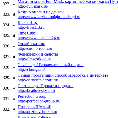
Магазин масок Fun-Mask, картонные маски, маска Пут
322.
http://fun-mask.ru/
Казино онлайн на деньги
323.
http://www.kazino-onlajn-na-dengi.ru
Квест-Шоу
324.
http://kvest13.ru
Time Club
325.
http://www.timeclub24.ru
Онлайн казино
326.
http://casino-room.ru
Фейерверки и салюты
327.
http://firework.od.ua
Cavabunga! Развлекательный портал
328.
http://cbunga.ru/
Самый простейший способ заработка в интернете
329.
http://serverftp.aazart.ru/
Свет и звук. Прокат и продажа
330.
http://beatlovesky.com
Perfection Group
331.
http://perfection-group.ru/
Поздравь Шуткой!
332.
http://pozdravshutkoi.ru
Вольтрэко Voltreco