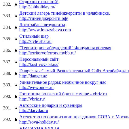
Отдохни с пользой!
382.
http://sbbholiday.ru/
Детский лагерь тинейджерсити в челябинске.
383.
http://тинейджерсити.рф/
Лото забава результаты
384.
http://www.loto-zabava.com
Стильный шар
385.
http://style-shar.ru
"Территория заблуждений" Форумная ролевая
386.
http://territoryoferrors.mybb.ru/
Персональный сайт
387.
http://kost-vova.at.ua/
Danger.az - Самый Развлекательный Сайт Азербайджан
388.
http://danger.az
Удивительное рядом: необычное вокруг нас
389.
http://wewonder.ru
Гостиница волжский бриз в самаре - vbriz.ru
390.
http://vbriz.ru/
Авторские подарки и сувениры
391.
http://darvdar.ru
Агентство по организации праздников СОВА г. Москв
392.
http://sova-holiday.ru/
VIP САУНА БУХТА