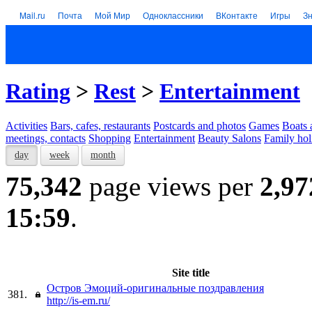
Mail.ru
Почта
Мой Мир
Одноклассники
ВКонтакте
Игры
З
Rating
>
Rest
>
Entertainment
Activities
Bars, cafes, restaurants
Postcards and photos
Games
Boats 
meetings, contacts
Shopping
Entertainment
Beauty Salons
Family hol
day
week
month
75,342
page views per
2,97
15:59
.
Site title
Остров Эмоций-оригинальные поздравления
381.
http://is-em.ru/