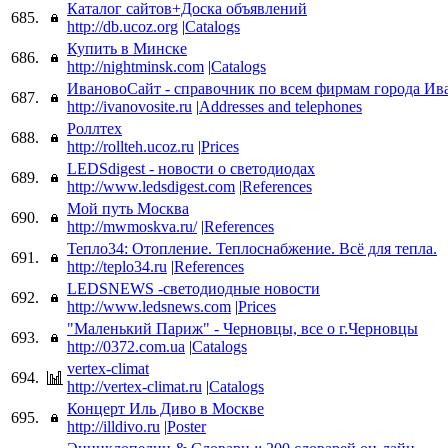
Каталог сайтов+Доска объявлений
685.
http://db.ucoz.org
|
Catalogs
Купить в Минске
686.
http://nightminsk.com
|
Catalogs
ИвановоСайт - справочник по всем фирмам города Ив
687.
http://ivanovosite.ru
|
Addresses and telephones
Роллтех
688.
http://rollteh.ucoz.ru
|
Prices
LEDSdigest - новости о светодиодах
689.
http://www.ledsdigest.com
|
References
Мой путь Москва
690.
http://mwmoskva.ru/
|
References
Тепло34: Отопление. Теплоснабжение. Всё для тепла.
691.
http://teplo34.ru
|
References
LEDSNEWS -светодиодные новости
692.
http://www.ledsnews.com
|
Prices
"Маленький Париж" - Черновцы, все о г.Черновцы
693.
http://0372.com.ua
|
Catalogs
vertex-climat
694.
http://vertex-climat.ru
|
Catalogs
Концерт Иль Диво в Москве
695.
http://illdivo.ru
|
Poster