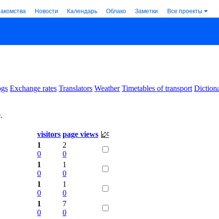
накомства
Новости
Календарь
Облако
Заметки
Все проекты
ogs
Exchange rates
Translators
Weather
Timetables of transport
Dictiona
9
.
visitors
page views
1
2
0
0
1
1
0
0
1
1
0
0
1
7
0
0