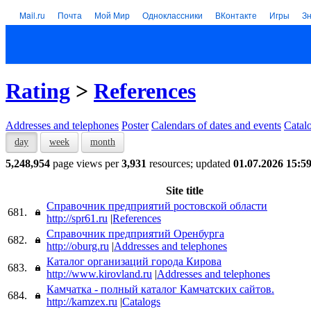
Mail.ru
Почта
Мой Мир
Одноклассники
ВКонтакте
Игры
З
Rating
>
References
Addresses and telephones
Poster
Calendars of dates and events
Catal
day
week
month
5,248,954
page views per
3,931
resources; updated
01.07.2026 15:5
Site title
Справочник предприятий ростовской области
681.
http://spr61.ru
|
References
Справочник предприятий Оренбурга
682.
http://oburg.ru
|
Addresses and telephones
Каталог организаций города Кирова
683.
http://www.kirovland.ru
|
Addresses and telephones
Камчатка - полный каталог Камчатских сайтов.
684.
http://kamzex.ru
|
Catalogs