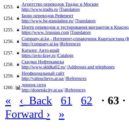
Агентство переводов Традис в Москве
1253.
http://www.tradis.ru
|
Translators
Бюро переводов Референт
1254.
http://www.be-translating.ru/
|
Translators
Центр переводов и тестирования мигрантов в Красно
1255.
https://www.1russian.com
|
Translators
Company.ai.kg - Интерент-справочник Кыргызстана (
1256.
http://company.ai.kg
|
References
Каталог Авто-край
1257.
https://avto-kray.ru
|
Catalogs
Скидки Нефтекамска
1258.
http://www.skidka02.ru/
|
Addresses and telephones
Неофициальный сайт
1259.
http://vahruchevo.at.ua/
|
References
донецк сити
1260.
http://donetskcity.at.ua/
|
References
«
‹
Back
61
62
· 63 ·
›
»
Forward