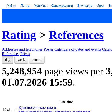
Mail.ru
Почта
Мой Мир
Одноклассники
ВКонтакте
Игры
З
Rating
>
References
Addresses and telephones
Poster
Calendars of dates and events
Catal
References
Prices
day
week
month
5,248,954
page views per
3
01.07.2026 15:59
.
Site title
Красносельское такси
1241.