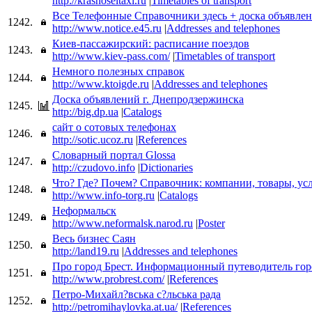
http://krasnoseltaxi.ru
|
Timetables of transport
Все Телефонные Справочники здесь + доска объявле
1242.
http://www.notice.e45.ru
|
Addresses and telephones
Киев-пассажирский: расписание поездов
1243.
http://www.kiev-pass.com/
|
Timetables of transport
Немного полезных справок
1244.
http://www.ktoigde.ru
|
Addresses and telephones
Доска объявлений г. Днепродзержинска
1245.
http://big.dp.ua
|
Catalogs
сайт о сотовых телефонах
1246.
http://sotic.ucoz.ru
|
References
Словарный портал Glossa
1247.
http://czudovo.info
|
Dictionaries
Что? Где? Почем? Справочник: компании, товары, ус
1248.
http://www.info-torg.ru
|
Catalogs
Неформальск
1249.
http://www.neformalsk.narod.ru
|
Poster
Весь бизнес Саян
1250.
http://land19.ru
|
Addresses and telephones
Про город Брест. Информационный путеводитель гор
1251.
http://www.probrest.com/
|
References
Петро-Михайл?вська с?льська рада
1252.
http://petromihaylovka.at.ua/
|
References