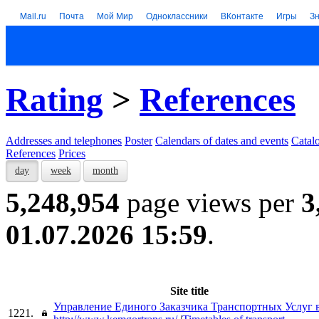
Mail.ru
Почта
Мой Мир
Одноклассники
ВКонтакте
Игры
З
Rating
>
References
Addresses and telephones
Poster
Calendars of dates and events
Catal
References
Prices
day
week
month
5,248,954
page views per
3
01.07.2026 15:59
.
Site title
Управление Единого Заказчика Транспортных Услуг 
1221.