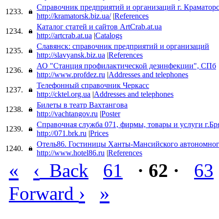
Справочник предприятий и организаций г. Краматор
1233.
http://kramatorsk.biz.ua/
|
References
Каталог статей и сайтов ArtCrab.at.ua
1234.
http://artcrab.at.ua
|
Catalogs
Славянск: справочник предприятий и организаций
1235.
http://slavyansk.biz.ua
|
References
АО "Станция профилактической дезинфекции", СПб
1236.
http://www.profdez.ru
|
Addresses and telephones
Телефонный справочник Черкасс
1237.
http://cktel.org.ua
|
Addresses and telephones
Билеты в театр Вахтангова
1238.
http://vachtangov.ru
|
Poster
Справочная служба 071, фирмы, товары и услуги г.Бр
1239.
http://071.brk.ru
|
Prices
Отель86. Гостиницы Ханты-Мансийского автономног
1240.
http://www.hotel86.ru
|
References
«
‹
Back
61
· 62 ·
63
›
»
Forward