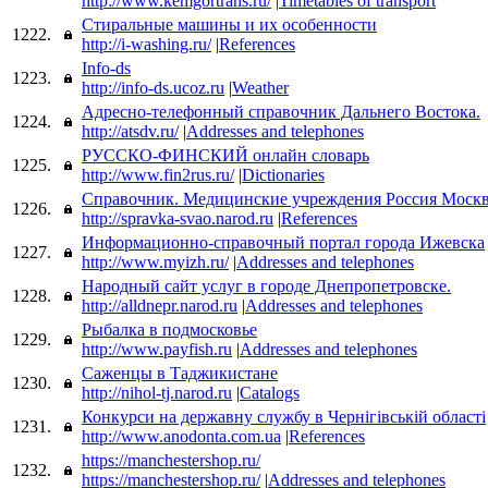
http://www.kemgortrans.ru/
|
Timetables of transport
Стиральные машины и их особенности
1222.
http://i-washing.ru/
|
References
Info-ds
1223.
http://info-ds.ucoz.ru
|
Weather
Адресно-телефонный справочник Дальнего Востока.
1224.
http://atsdv.ru/
|
Addresses and telephones
РУССКО-ФИНСКИЙ онлайн словарь
1225.
http://www.fin2rus.ru/
|
Dictionaries
Справочник. Медицинские учреждения Россия Москв
1226.
http://spravka-svao.narod.ru
|
References
Информационно-справочный портал города Ижевска
1227.
http://www.myizh.ru/
|
Addresses and telephones
Народный сайт услуг в городе Днепропетровске.
1228.
http://alldnepr.narod.ru
|
Addresses and telephones
Рыбалка в подмосковье
1229.
http://www.payfish.ru
|
Addresses and telephones
Саженцы в Таджикистане
1230.
http://nihol-tj.narod.ru
|
Catalogs
Конкурси на державну службу в Чернiгiвськiй областi
1231.
http://www.anodonta.com.ua
|
References
https://manchestershop.ru/
1232.
https://manchestershop.ru/
|
Addresses and telephones