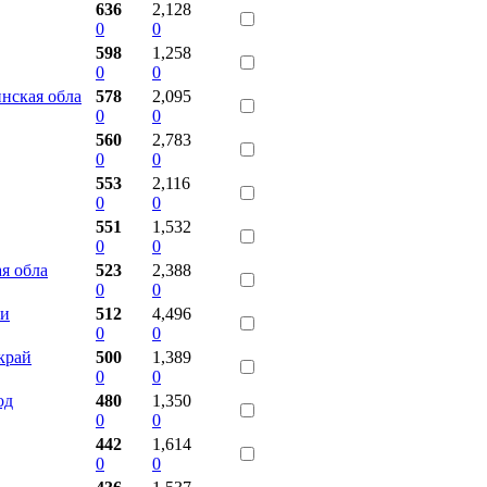
636
2,128
0
0
598
1,258
0
0
нская обла
578
2,095
0
0
560
2,783
0
0
553
2,116
0
0
551
1,532
0
0
ая обла
523
2,388
0
0
ии
512
4,496
0
0
край
500
1,389
0
0
од
480
1,350
0
0
442
1,614
0
0