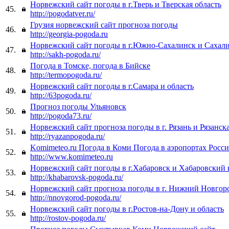
Норвежский сайт погоды в г.Тверь и Тверская область
45.
http://pogodatver.ru/
Грузия норвежский сайт прогноза погоды
46.
http://georgia-pogoda.ru
Норвежский сайт погоды в г.Южно-Сахалинск и Сахали
47.
http://sakh-pogoda.ru/
Погода в Томске, погода в Бийске
48.
http://termopogoda.ru/
Норвежский сайт погоды в г.Самара и область
49.
http://63pogoda.ru/
Прогноз погоды Ульяновск
50.
http://pogoda73.ru/
Норвежский сайт прогноза погоды в г. Рязань и Рязанск
51.
http://ryazanpogoda.ru/
Komimeteo.ru Погода в Коми Погода в аэропортах Росс
52.
http://www.komimeteo.ru
Норвежский сайт погоды в г.Хабаровск и Хабаровский 
53.
http://khabarovsk-pogoda.ru/
Норвежский сайт прогноза погоды в г. Нижний Новгор
54.
http://nnovgorod-pogoda.ru/
Норвежский сайт погоды в г.Ростов-на-Дону и область
55.
http://rostov-pogoda.ru/