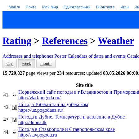
Mail.ru
Почта
Мой Мир
Одноклассники
ВКонтакте
Игры
З
Rating
>
References
>
Weather
Addresses and telephones
Poster
Calendars of dates and events
Catal
day
week
month
15,729,827
page views per
234
resources; updated
03.05.2026 00:00
Site title
Норвежский сайт погоды в г.Владивосток и Приморский
41.
http://vlad-pogoda.ru/
Погода Узбекистан на узбекском
42.
https://uz.pogodauz.ru/
Погода в Дубне, Температура и давление в Дубне
43.
http://dubna.tk
Погода в Ставрополе и Ставропольском крае
44.
http://stavpogoda.ru